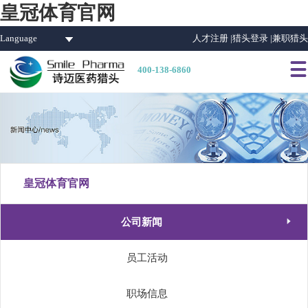
皇冠体育官网
Language
人才注册 |
猎头登录 |
兼职猎头

400-138-6860
皇冠体育官网

公司新闻
员工活动
职场信息