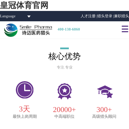
皇冠体育官网
Language
人才注册 |
猎头登录 |
兼职猎头

400-138-6860
核心优势
专注.专业
3天
20000+
300+
最快上岗周期
中高端职位
高级猎头顾问