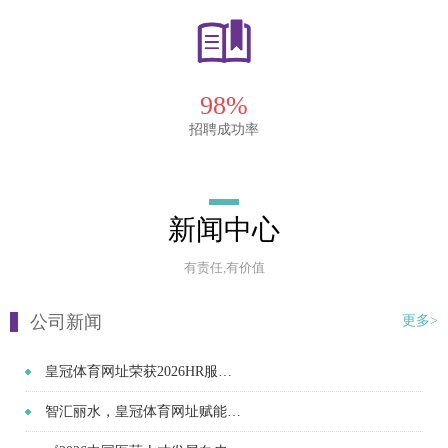
98%
招聘成功率
新闻中心
有责任,有价值
公司新闻
更多>
皇冠体育网址荣获2026HR服务数智创新大会人力资源数智创新项目三等奖
智汇丽水，皇冠体育网址赋能区域生物医药产业发展