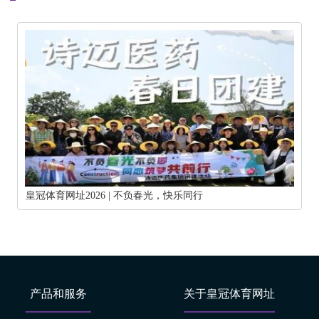
皇冠体育网址2026 | 不负春光，快乐同行
产品和服务
关于皇冠体育网址