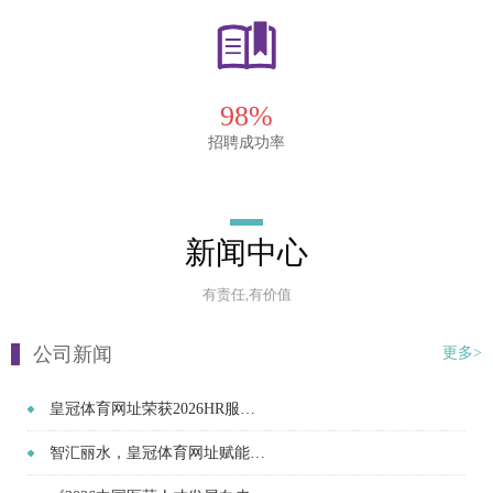
98%
招聘成功率
新闻中心
有责任,有价值
公司新闻
更多>
皇冠体育网址荣获2026HR服务数智创新大会人力资源数智创新项目三等奖
智汇丽水，皇冠体育网址赋能区域生物医药产业发展