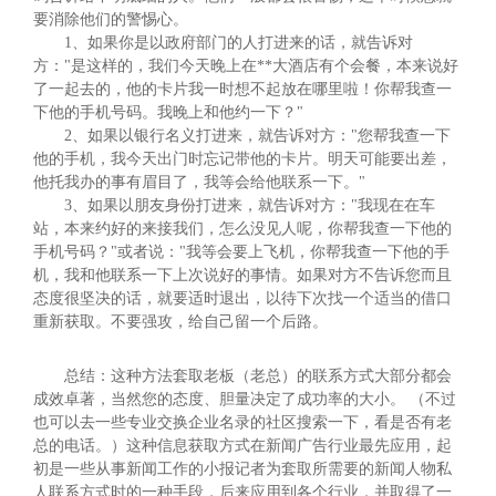
要消除他们的警惕心。
1、如果你是以政府部门的人打进来的话，就告诉对
方："是这样的，我们今天晚上在**大酒店有个会餐，本来说好
了一起去的，他的卡片我一时想不起放在哪里啦！你帮我查一
下他的手机号码。我晚上和他约一下？"
2、如果以银行名义打进来，就告诉对方："您帮我查一下
他的手机，我今天出门时忘记带他的卡片。明天可能要出差，
他托我办的事有眉目了，我等会给他联系一下。"
3、如果以朋友身份打进来，就告诉对方："我现在在车
站，本来约好的来接我们，怎么没见人呢，你帮我查一下他的
手机号码？"或者说："我等会要上飞机，你帮我查一下他的手
机，我和他联系一下上次说好的事情。如果对方不告诉您而且
态度很坚决的话，就要适时退出，以待下次找一个适当的借口
重新获取。不要强攻，给自己留一个后路。
总结：这种方法套取老板（老总）的联系方式大部分都会
成效卓著，当然您的态度、胆量决定了成功率的大小。 （不过
也可以去一些专业交换企业名录的社区搜索一下，看是否有老
总的电话。）这种信息获取方式在新闻广告行业最先应用，起
初是一些从事新闻工作的小报记者为套取所需要的新闻人物私
人联系方式时的一种手段，后来应用到各个行业，并取得了一