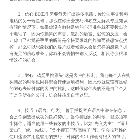
2、信心 BD工作需要每天打出很多电话，你没法事先预料
电话的另一端是谁，那么在你应变技巧和独立见解及专业知识
有限的情况下，如果你没有做好足够的心理准备就不要拨出这
个电话了，因为你颤抖的声音、散乱的语言、迟钝的反应，会
让你自己都觉得手里的听筒是个快要爆炸的炸弹而很想快点扔
掉，那么可以想象我们的客户或者候选人会是怎样的感觉？拥
有充足的信心准备，你就不会害怕被别人反驳，相反你会很珍
惜这样的机会。
3、耐心 "鸡蛋里挑骨头"这是客户的权利。我们每个人在购
买商品的时候也同样都会行使这项权利，因此你就应该有足够
的耐心去应付你的客户的挑剔，这时候你代表的不是自己个人
而是你所在的公司，机会往往来自于这里。
4、技巧（语言、行为） 善于捕捉客户语言中潜在信息，
会是你创造出成功的良好契机。当你捕捉到的时候，就必须牢
牢抓住，适当使用一些有效的小技巧，比如"先入为主"、"逼上
梁山"、"统一站线"、"贪小便宜""戴高帽子"等。学会技巧性的
使用这些常用也管用的技巧，对你的BD工作会有很大的帮助。