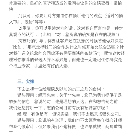
常重要的，良好的倾听和适当的发问会让你的交谈变得非常愉
快
[1]认可，你要让对方知道你在倾听他们的观点（适时的插
入"对， 没错"等等）
[2]重复，你可以重述对方的话，这对客户而言也是一种对
其观点的认可，（比如，"对，您所说的确实是存在的现象"）
[3]技巧的引导，你要让客户还在犹豫的时候替他做好决定
（比如，"那您觉得我们的合作从什么时候开始比较合适呢？针
对我们递交给您的合同你还有需要商谈的条款吗"） 哪怕这位经
理对你推荐的候选人并不感兴趣，但他也一定能记住你确实是
个行业专家，手里还有好的人选。
三、实操
下面是和一位经理谈及以前的员工之后的台词：
猎头顾问：经理先生，关于**先生，您已为我们提供了足
够多的信息，您说的对，他是理想的人选。在和您告别之前，
我们还想打听一下，您的公司目前有没有招聘需求呢？
经 理：有倒是有，但说实话，我们不太愿意找猎头公司。
猎头顾问：您说的有道理，我们也不太愿意每年找会计师
帮我们做审计，但如果我们不这样做，也许早就被工商局重罚
了。