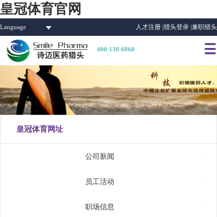
皇冠体育官网
Language
人才注册 |
猎头登录 |
兼职猎头

400-138-6860
皇冠体育网址

公司新闻

员工活动

职场信息