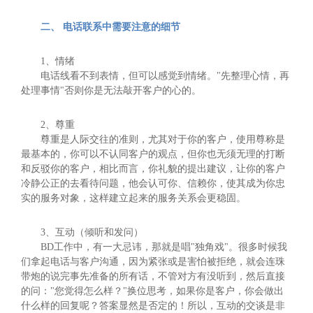
二、 电话联系中需要注意的细节
1、情绪
电话线看不到表情，但可以感觉到情绪。"先整理心情，再
处理事情"否则你是无法敲开客户的心的。
2、尊重
尊重是人际交往的准则，尤其对于你的客户，使用尊称是
最基本的，你可以不认同客户的观点，但你也无须无理的打断
和反驳你的客户，相比而言，你礼貌的提出建议，让你的客户
冷静公正的去看待问题，他会认可你、信赖你，使其成为你忠
实的服务对象，这样建立起来的服务关系会更稳固。
3、互动（倾听和发问）
BD工作中，有一大忌讳，那就是唱"独角戏"。很多时候我
们拿起电话与客户沟通，因为紧张或是害怕被拒绝，就会连珠
带炮的说完事先准备的所有话，不管对方有没听到，然后直接
的问："您觉得怎么样？"换位思考，如果你是客户，你会做出
什么样的回复呢？答案显然是否定的！所以，互动的交谈是非