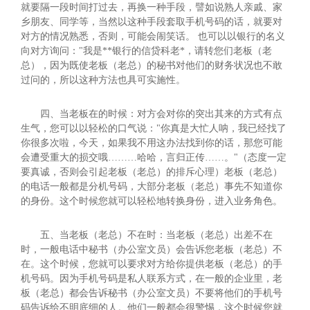
就要隔一段时间打过去，再换一种手段，譬如说熟人亲戚、家
乡朋友、同学等，当然以这种手段套取手机号码的话，就要对
对方的情况熟悉，否则，可能会闹笑话。 也可以以银行的名义
向对方询问："我是**银行的信贷科老*，请转您们老板（老
总），因为既使老板（老总）的秘书对他们的财务状况也不敢
过问的，所以这种方法也具可实施性。
四、当老板在的时候：对方会对你的突出其来的方式有点
生气，您可以以轻松的口气说："你真是大忙人呐，我已经找了
你很多次啦，今天，如果我不用这办法找到你的话，那您可能
会遭受重大的损交哦………哈哈，言归正传……。"（态度一定
要真诚，否则会引起老板（老总）的排斥心理）老板（老总）
的电话一般都是分机号码，大部分老板（老总）事先不知道你
的身份。这个时候您就可以轻松地转换身份，进入业务角色。
五、当老板（老总）不在时：当老板（老总）出差不在
时，一般电话中秘书（办公室文员）会告诉您老板（老总）不
在。这个时候，您就可以要求对方给你提供老板（老总）的手
机号码。因为手机号码是私人联系方式，在一般的企业里，老
板（老总）都会告诉秘书（办公室文员）不要将他们的手机号
码告诉给不明底细的人。他们一般都会很警惕，这个时候您就