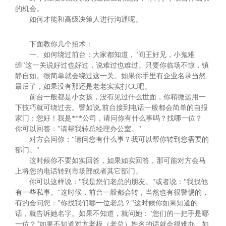
的机会。
如何才能和高级决策人进行沟通呢。
下面教你几个招术：
一、如何绕过前台：大家都知道，"阎王好见，小鬼难
缠"这一关说好过也好过，说难过也难过。只要你临场不惊，镇
静自如。很简单就会绕过这一关。如果你手里有企业名录当然
最后了，如果没有那还是老老实实打CC吧。
前台一般都是小女孩，没有见过什么世面，你稍微运用一
下技巧就可绕过去。譬如说,前台接到电话一般都会简单的自报
家门：您好！我是***公司，请问你有什么事吗？找哪一位？
你可以回答："请帮我转总经理办公室。"
对方会问你："请问您有什么事？我可以帮你转到您需要的
部门。"
这时候你不要如实回答，如果如实回答，那可能对方会马
上将您的电话转到市场部或者其它部门。
你可以这样说："我是您们老总的朋友。"或者说："我找他
有一些私事。"这时候，前台一般都会转，当然也有很警惕的，
有的会问您："你找我们哪一位老总？"这时候你如果知道的
话，就告诉她名字。如果不知道，就问她："您们的一把手是哪
一位？"如果不知道对方老板（老总）姓名的话就会很难办。如