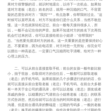
果对方很警惕的话，就识时地退出，以待下一次机会。如果知
道对方老板（老总）姓名的话，就用一种沉稳的口气、不容置
疑的态度告诉对方："我找***，有点急事，你帮我转过去。"这
时候可以直呼其名，对方不知道你们是什么关系，当然不敢怠
慢。这一关也就算轻松迈过。前台一般每天接待很多人，所
以，一般不会记住你的声音。如果不知道对方的姓名下次再找
机会打过来的话，你可以直接给前台小姐讲："你帮我转*
总。"当然要先摸清对方的姓名。这一关重要的是您要保持好心
态。不要紧张，因为在电话里，对方对您一无所知，你完全可
以摆出一种高姿态。一定要口气沉稳而吐字清晰。给对方一种
心理上的压力。
二、可以从前台直接套取手机：前台的女孩一般年龄比较
小，拙于世故，你取得对方的信任后，一般都可以获取老板
（老总）的手机号码。如果前面的几个步骤进行的好的话，你
就可以直接从前台套取老板（老总）手机号码。在前台大多都
有一本关于全公司的通讯录，你可以以老板（老总）朋友或者
亲戚的身份，以稳重的口气请前台小姐将老板（老总）的联系
方式告诉您。然后你就可以在适当的时间和老板（老总）进行
沟通。但是前台通讯录的弊端是：过期的号码多，一般的老板
（老总）换手机的频率比较勤。你也许拿到的是一个过期的号