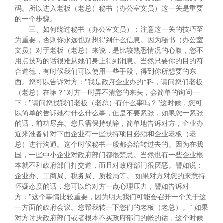
码。所以进入老板（老总）秘书（办公室文员）这一关是重要
的一个步骤。
三、如何绕过秘书（办公室文员）：注意这一关的技巧至
为重要，否则你永远也别想得到什么信息。因为秘书（办公室
文员）对于老板（老总）来说，是比较熟悉情况的心腹，您不
用点技巧的话很难从她们身上得到消息。当然只要你的目的符
合道德，有时候我们可以使用一些手段，得到你所想要的东
西。您可以告诉对方："我是政府企业办的*科，请问您们老板
（老总）在嘛？"对方一时弄不清您的来头，会简单的询问一
下："请问您找我们老板（老总）有什么事吗？"这时候，您可
以简单的告诉她有什么什么事，但是不要紧张，如果您一紧张
的话，前功尽弃。您只需保持镇静，简单地告诉对方，企业办
近来准备针对下面企业有一些扶持项目必须和企业老板（老
总）进行沟通。这个时候秘书一般都会给转过去的。因为在我
国，一些中小企业对政府部门都很禁忌。当然也有一些企业根
本就不和政府部门打交道，而且对政府部门很厌恶。譬如说：
企业办、工商局、税务局、质检局等。 如果对方对您的来意持
怀疑态度的话，您可以给对方一点心理压力，譬如告诉对
方："这个事情比较重要，因为明天我们可能会召开一个关于这
一方面的政府会议。您帮我转一下您们的老板（老总）。" 如果
对方讨厌政府部门或者根本不买政府部门的帐的话，这个时候