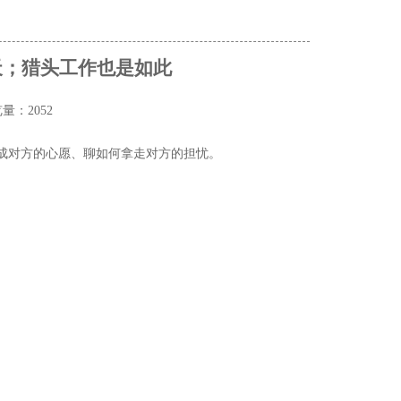
天；猎头工作也是如此
量：2052
成对方的心愿、聊如何拿走对方的担忧。