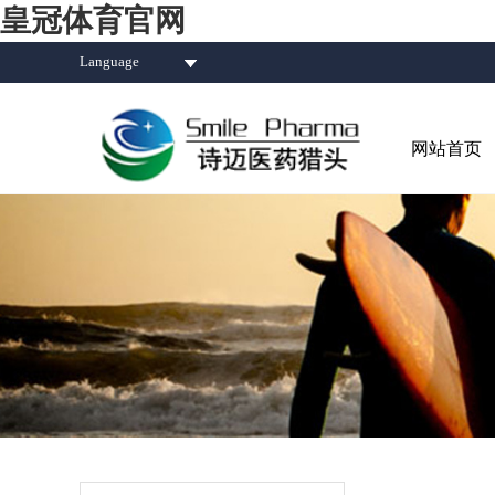
皇冠体育官网
Language
网站首页