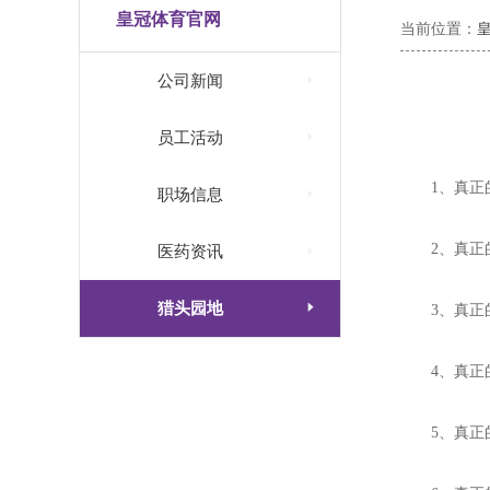
皇冠体育官网
当前位置：

公司新闻

员工活动
1、真

职场信息
2、真

医药资讯

猎头园地
3、真
4、真
5、真正