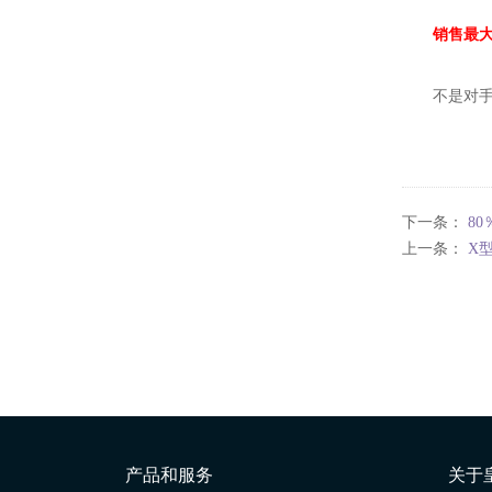
销售最
不是对
下一条：
8
上一条：
X
产品和服务
关于