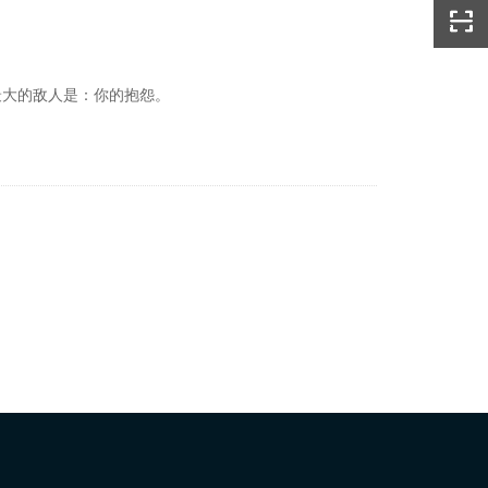
最大的敌人是：你的抱怨。