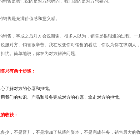
正的销售是我们说的是对方想听的，我们卖的是对方想要的。
正的销售是充满价值感和意义感。
正的销售，事成之后对方会说谢谢。很多人以为，销售是很艰难的过程。一
要说服对方、销售很辛苦。我在改变你对销售的看法，你以为你在求别人
走担忧。简单地说，你在为对方解决问题。
销售只有两个步骤：
用心了解对方的心愿和担忧。
运用我们的知识、产品和服务完成对方的心愿，拿走对方的担忧。
大的收获：
成多少，不是晋升，不是增加了炫耀的资本，不是完成任务，销售最大的