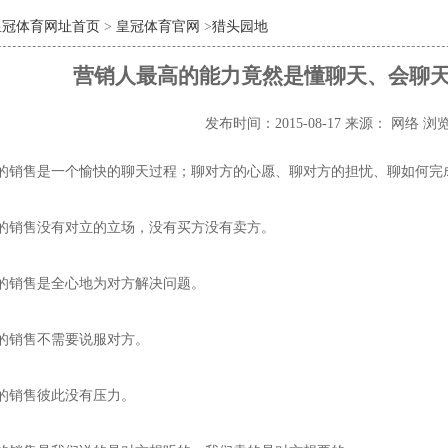
皇冠体育网址首页
>
皇冠体育官网
>
猎头园地
营销人最高的能力竟然是懂聊天、会聊
发布时间：2015-08-17
来源： 网络
浏览
正的销售是一个愉快的聊天过程；聊对方的心愿、聊对方的担忧、聊如何完
正的销售没有对立的立场，没有买方没有卖方。
正的销售是全心地为对方解决问题。
正的销售不需要说服对方。
的销售彼此没有压力。