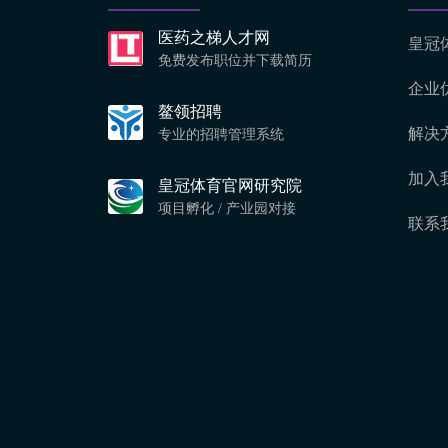
医药之梯人才网
皇冠
免费发布职位并下载简历
企业
鳌领招聘
解决
专业的招聘管理系统
加入
皇冠体育官网研究院
项目孵化 / 产业园对接
联系