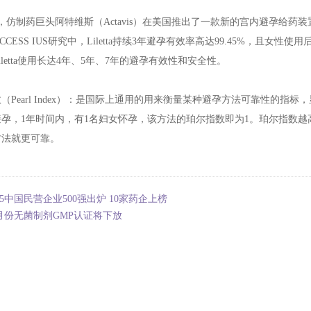
，仿制药巨头阿特维斯（Actavis）在美国推出了一款新的宫内避孕给药装置（
ACCESS IUS研究中，Liletta持续3年避孕有效率高达99.45%，且
letta使用长达4年、5年、7年的避孕有效性和安全性。
（Pearl Index）：是国际上通用的用来衡量某种避孕方法可靠性的指
避孕，1年时间内，有1名妇女怀孕，该方法的珀尔指数即为1。珀尔指数
方法就更可靠。
15中国民营企业500强出炉 10家药企上榜
2月份无菌制剂GMP认证将下放