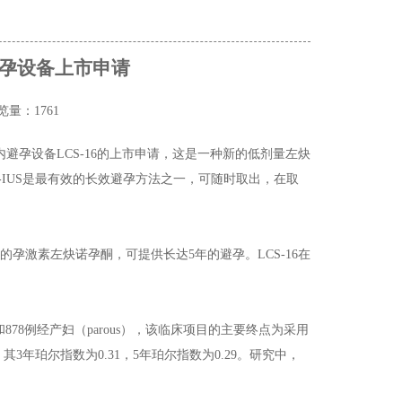
避孕设备上市申请
览量：1761
避孕设备LCS-16的上市申请，这是一种新的低剂量左炔
G-IUS是最有效的长效避孕方法之一，可随时取出，在取
的孕激素左炔诺孕酮，可提供长达5年的避孕。LCS-16在
s）和878例经产妇（parous），该临床项目的主要终点为采用
5%，其3年珀尔指数为0.31，5年珀尔指数为0.29。研究中，