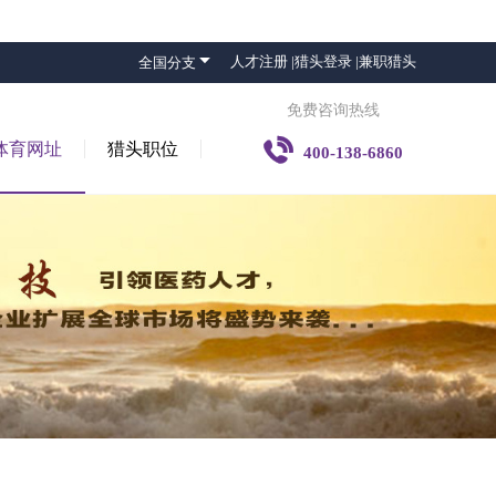

人才注册 |
猎头登录 |
兼职猎头
全国分支
免费咨询热线

体育网址
猎头职位
400-138-6860