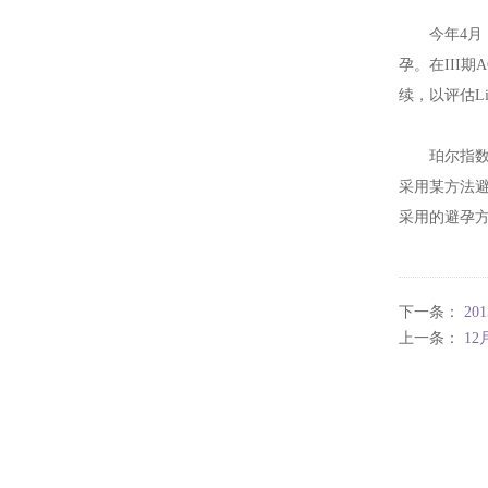
今年4月
孕。在III期
续，以评估Li
珀尔指数
采用某方法
采用的避孕
下一条：
20
上一条：
1