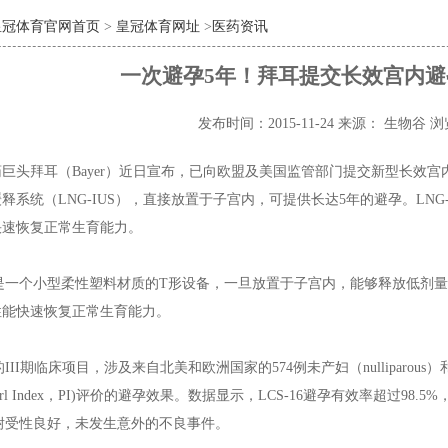
皇冠体育官网首页
>
皇冠体育网址
>
医药资讯
一次避孕5年！拜耳提交长效宫内
发布时间：2015-11-24
来源： 生物谷
浏
巨头拜耳（Bayer）近日宣布，已向欧盟及美国监管部门提交新型长效宫内
释系统（LNG-IUS），直接放置于子宫内，可提供长达5年的避孕。LN
快速恢复正常生育能力。
16是一个小型柔性塑料材质的T形设备，一旦放置于子宫内，能够释放低剂量
性能快速恢复正常生育能力。
16的III期临床项目，涉及来自北美和欧洲国家的574例未产妇（nulliparou
arl Index，PI)评价的避孕效果。数据显示，LCS-16避孕有效率超过98.
总体耐受性良好，未发生意外的不良事件。