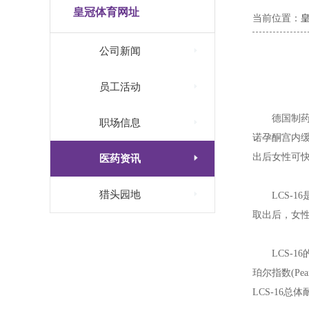
皇冠体育网址
当前位置：

公司新闻

员工活动
德国制药

职场信息
诺孕酮宫内缓
出后女性可

医药资讯

猎头园地
LCS-
取出后，女
LCS-
珀尔指数(Pe
LCS-16