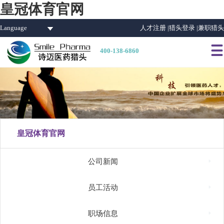
皇冠体育官网
Language
人才注册 |
猎头登录 |
兼职猎头

400-138-6860
皇冠体育官网

公司新闻

员工活动

职场信息