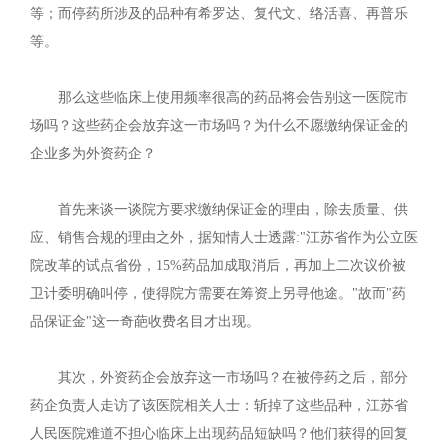
等；而停药所涉及的品种有希罗达、复代文、络活喜、再普乐
等。
那么这些临床上使用频率很高的药品将会告别这一医院市
场吗？这些药企会放弃这一市场吗？为什么不愿缴纳保证金的
企业多为外资药企？
首先来谈一谈院方要求缴纳保证金的理由，除去质量、供
应、销售合规的理由之外，据知情人士透露:"江苏省作为公立医
院改革的试点省份，15%药品加成取消后，再加上二次议价被
卫计委明确叫停，使得院方需要在筹资上另寻他途。"故而"药
品保证金"这一奇葩收费名目才出现。
其次，外资药企会放弃这一市场吗？在被停药之后，部分
药企负责人走访了该医院相关人士：斩掉了这些品种，江苏省
人民医院难道不担心临床上出现药品短缺吗？他们获得的回复