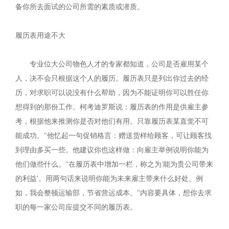
备你所去面试的公司所需的素质或潜质。
履历表用途不大
专业位大公司物色人才的专家都知道，公司是否雇用某个
人，决不会只根据这个人的履历。履历表只是列出你过去的经
历，对求职可以说没有什么帮助，因为不能证明你可以胜任你
想得到的那份工作。柯考迪罗斯说：履历表的作用是供雇主参
考，根据他来推测你是否对他们有用。只靠履历表某直觉不可
能成功。"他忆起一句促销格言：赠送货样给顾客，可让顾客找
到理由多买一些。他建议你也这样做：向雇主举例说明你能为
他们做些什么。"在履历表中增加一栏，称之为'能为贵公司带来
的利益'。用两句话来说明你能为未来雇主带来什么好处。例
如，我会整顿运输部，节省营运成本。"内容要具体，想你去求
职的每一家公司应提交不同的履历表。