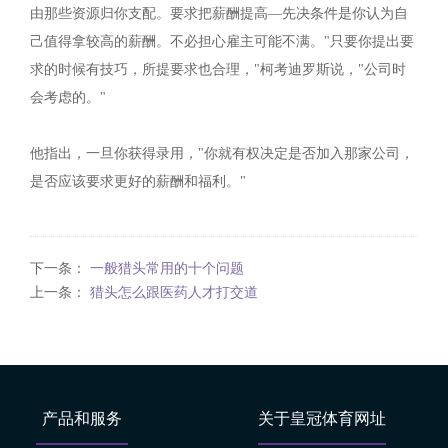
由那些资源归你支配。要求把薪酬提高—先决条件是你认为自
己值得拿较高的薪酬。不必担心雇主可能不满。"只要你提出要
求的时候有技巧，所提要求也合理，"柯考迪罗斯说，"公司时
会考虑的。"
他指出，一旦你获得录用，"你就有权决定是否加入那家公司，
是否应该要求更好的薪酬和福利。"
下一条：
一般猎头常用的十个问题
上一条：
猎头怎么跟医药人才打交道
产品和服务
关于皇冠体育网址