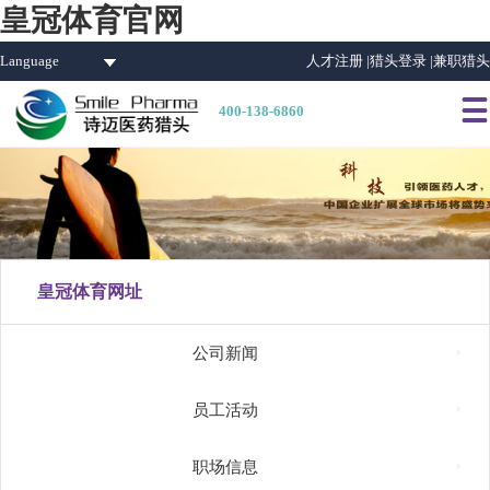
皇冠体育官网
Language
人才注册 |
猎头登录 |
兼职猎头

400-138-6860
皇冠体育网址

公司新闻

员工活动

职场信息