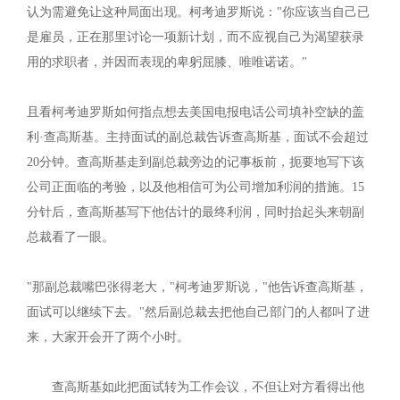
认为需避免让这种局面出现。柯考迪罗斯说："你应该当自己已
是雇员，正在那里讨论一项新计划，而不应视自己为渴望获录
用的求职者，并因而表现的卑躬屈膝、唯唯诺诺。"
且看柯考迪罗斯如何指点想去美国电报电话公司填补空缺的盖
利·查高斯基。主持面试的副总裁告诉查高斯基，面试不会超过
20分钟。查高斯基走到副总裁旁边的记事板前，扼要地写下该
公司正面临的考验，以及他相信可为公司增加利润的措施。15
分针后，查高斯基写下他估计的最终利润，同时抬起头来朝副
总裁看了一眼。
"那副总裁嘴巴张得老大，"柯考迪罗斯说，"他告诉查高斯基，
面试可以继续下去。"然后副总裁去把他自己部门的人都叫了进
来，大家开会开了两个小时。
查高斯基如此把面试转为工作会议，不但让对方看得出他