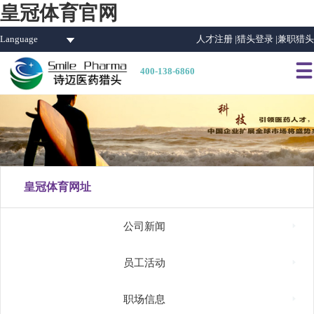
皇冠体育官网
Language
人才注册 |
猎头登录 |
兼职猎头

400-138-6860
皇冠体育网址

公司新闻

员工活动

职场信息