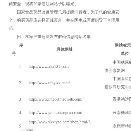
药安全，现将20家违法网站予以曝光。
国家食品药品监督管理总局提醒消费者，为了您的健康安
全，购买药品应选择正规渠道，并在医生或医师指导下合理用
药。
附：20家严重违法发布假药信息网站名单
序
网站标示
具体网址
号
单位
中国糖尿
1
http://www.xka121.com/
协会康复网
中国医科
2
http://www.tnbyjzx.com/
糖尿病研究中
3
http://www.importmedweb.com/
香港鸿达
4
http://www.yunnantangcao.com/
云南糖草
http://www.ykxtyao.com/shop/html/?
5
永康新特
33.html