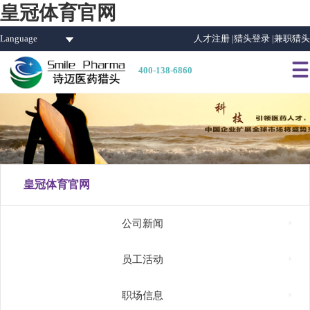
皇冠体育官网
Language
人才注册 |
猎头登录 |
兼职猎头

400-138-6860
皇冠体育官网

公司新闻

员工活动

职场信息