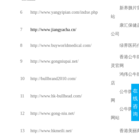
新养胰片
6
http://www.yangyipian.com/indxe.php
站
康汇保健
7
http://www.jiangyacha.cn/
公司
8
http://www.buyworldmedical.com/
绿界医药
香港公牛
9
http://www.gongniupai.net/
灵官网
鸿伟公牛
10
http://bullbrand2010.com/
店
在
公牛牌中
11
http://www.hk-bullhead.com/
线
网
咨
公牛牌中
12
http://www.gong-niu.net/
询
网站
13
http://www.hkmeili.net/
香港美丽