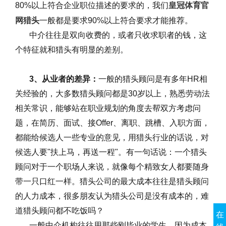
80%
以上符合企业职位描述的要求的，我们
皇冠体育官
网猎头
一般都是要求
90%
以上符合要求才能推荐。
中介往往是双向收费的，或者只收求职者的钱，这
个特征就和猎头有明显的差别。
3
、从业者的差异：
一般的猎头顾问是有多年
HR
相
关经验的，大多数猎头顾问都是
30
岁以上，熟悉劳动法
相关常识，能够站在职业规划的角度去帮双方考虑问
题，在简历、面试、接
Offer
、离职、跳槽、入职方面，
都能给候选人一些专业的意见，用猎头行业的话说，对
候选人要
"
扶上马，再送一程
"
。有一句话说：一个猎头
顾问对于一个职场人来说，就像每个精致女人都要随身
带一只口红一样。猎头公司的最大成本往往是猎头顾问
的人力成本，很多朋友认为猎头公司是没有成本的，难
道猎头顾问都不吃饭吗？
在
一般中介机构往往用那些刚毕业的学生，因为成本