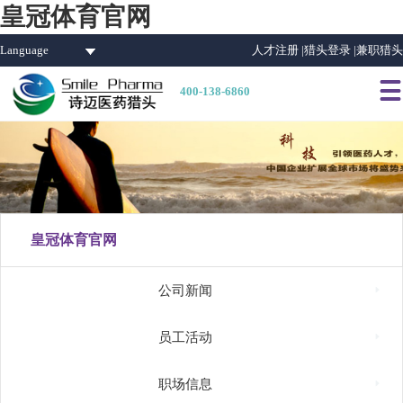
皇冠体育官网
Language
人才注册 |
猎头登录 |
兼职猎头

400-138-6860
皇冠体育官网

公司新闻

员工活动

职场信息