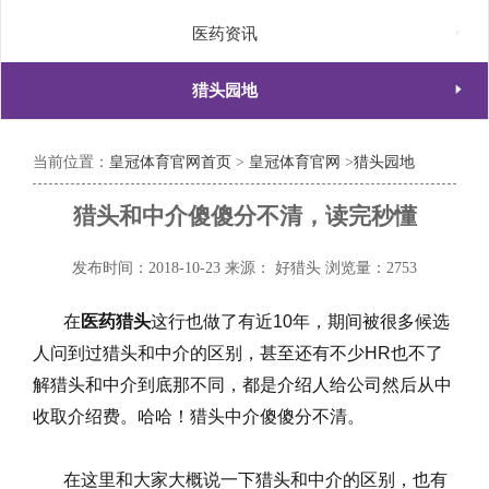

医药资讯

猎头园地
当前位置：
皇冠体育官网首页
>
皇冠体育官网
>
猎头园地
猎头和中介傻傻分不清，读完秒懂
发布时间：2018-10-23
来源： 好猎头
浏览量：2753
在
医药猎头
这行也做了有近
10
年，期间被很多候选
人问到过猎头和中介的区别，甚至还有不少
HR
也不了
解猎头和中介到底那不同，都是介绍人给公司然后从中
收取介绍费。哈哈！猎头中介傻傻分不清。
在这里和大家大概说一下猎头和中介的区别，也有