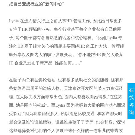
把自己变成行业的"新闻中心"
Lydia 在进入猎头行业之前从事HR 管理工作, 因此她日常更多
专注于HR 领域的业务。每个行业甚至每个企业都有自己的圈
子, 每个圈子都有各自熟悉的话题和核心精神。"比如,Lydia 专
注的HR 圈子经常关心的话题主要围绕HR 的工作方法、管理经
验分享以及圈内人的职业发展变动。"你不能跟HR 圈的人谈某
IT 企业又发布了新产品, 性能如何……"
在圈子内总有些舆论领袖, 也有很多被动社交的跟随者, 还有那
些始终游离周围的边缘人物。天津泰达开发区的某人力资源经
在
理, 在人际关系方面非常出色, 圈内人都喜欢向她请教,"在这方
线
咨
面, 她是圈内的权威"。而Lydia 因为掌握着大量的圈内动态而深
询
受欢迎,"因为我接触很多人, 所以消息比较灵通, 和客户聊天时
就会谈及谁谁谁跳槽啦、谁谁谁生孩子了等等, 也会和客户探讨
这些选择会对他们的个人发展带来什么样的一连串儿的蝴蝶效