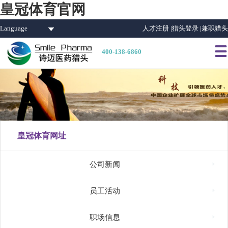
皇冠体育官网
Language
人才注册 |
猎头登录 |
兼职猎头

400-138-6860
皇冠体育网址

公司新闻

员工活动

职场信息