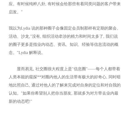
应。有时候纯粹八卦, 有时候会给那些有着同类问题的客户带来
启发。"
我以为Lydia 说的那种圈子会像固定会员制那样有定期的聚会、
活动、沙龙,"没有, 组织活动牵涉的精力和时间太多了, 我们说
的圈子更多是指业内动态、资讯、知识、经验等信息流动的概
念。"Lydia 解释说。
显而易见, 社交圈很大程度上是"信息圈"——每个人都带着
人类本能的窥探**对圈内他人的生活带有极大的好奇心, 同时暗
地比照自己, 通过对他人的了解来完成对自身的定位和对自我的
认知。"如果你希望别人把你当朋友, 那就多为对方带去业内最
新的动态吧!"