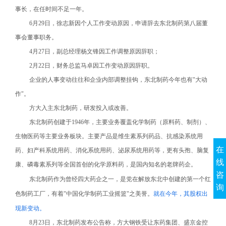
事长，在任时间不足一年。
6
月29日，徐志新因个人工作变动原因，申请辞去东北制药第八届董
事会董事职务。
4
月27日，副总经理杨文锋因工作调整原因辞职；
2
月22日，财务总监马卓因工作变动原因辞职。
企业的人事变动往往和企业内部调整挂钩，东北制药今年也有"大动
作"。
方大入主东北制药，研发投入或改善。
东北制药创建于1946年，主要业务覆盖化学制药（原料药、制剂）、
生物医药等主要业务板块。主要产品是维生素系列药品、抗感染系统用
在
药、妇产科系统用药、消化系统用药、泌尿系统用药等，更有头孢、脑复
线
康、磷毒素系列等全国首创的化学原料药，是国内知名的老牌药企。
咨
东北制药作为曾经四大药企之一，
是党在解放东北中创建的第一个红
询
色制药工厂，有着"中国化学制药工业摇篮"之美誉。
就在今年，其股权出
现新变动。
8
月23日，东北制药发布公告称，方大钢铁受让东药集团、盛京金控