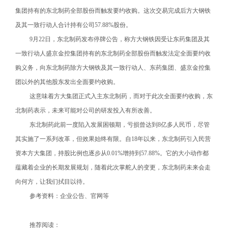
集团持有的东北制药全部股份而触发要约收购。这次交易完成后方大钢铁
及其一致行动人合计持有公司57.88%股份。
9
月22日，东北制药发布停牌公告，称方大钢铁因受让东药集团及其
一致行动人盛京金控集团持有的东北制药全部股份而触发法定全面要约收
购义务，向东北制药除方大钢铁及其一致行动人、东药集团、盛京金控集
团以外的其他股东发出全面要约收购。
这意味着方大集团正式入主东北制药，而对于此次全面要约收购，东
北制药表示，未来可能对公司的研发投入有所改善。
东北制药此前一度陷入发展困顿期，亏损曾达到8亿多人民币，尽管
其实施了一系列改革，但效果始终有限。自18年以来，东北制药引入民营
资本方大集团，持股比例也逐步从0.01%增持到57.88%。它的大小动作都
蕴藏着企业的长期发展规划，随着此次掌舵人的变更，东北制药未来会走
向何方，让我们拭目以待。
参考资料：企业公告、官网等
推荐阅读：