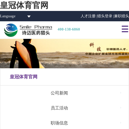
皇冠体育官网
Language
人才注册 |
猎头登录 |
兼职猎头

400-138-6860
皇冠体育官网

公司新闻

员工活动

职场信息