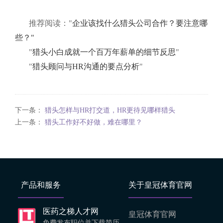
推荐阅读："
企业该找什么猎头公司合作？要注意哪
些？"
"
猎头小白成就一个百万年薪单的细节反思
"
"
猎头顾问与HR沟通的要点分析
"
下一条：
猎头怎样与HR打交道，HR更待见哪样猎头
上一条：
猎头工作好不好做，难在哪里？
产品和服务
关于皇冠体育官网
医药之梯人才网
皇冠体育官网
免费发布职位并下载简历