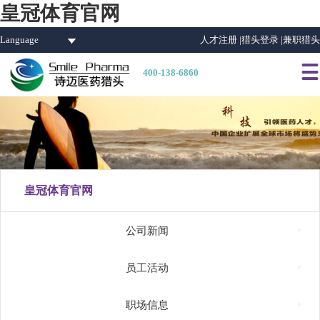
皇冠体育官网
Language
人才注册 |
猎头登录 |
兼职猎头

400-138-6860
皇冠体育官网

公司新闻

员工活动

职场信息