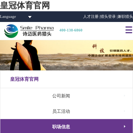
皇冠体育官网
Language
人才注册 |
猎头登录 |
兼职猎头

400-138-6860
皇冠体育官网

公司新闻

员工活动

职场信息