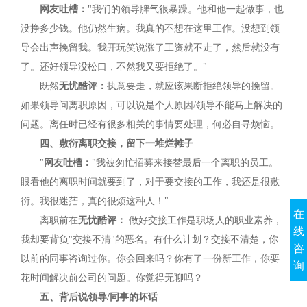
网友吐槽：
"我们的领导脾气很暴躁。他和他一起做事，也
没挣多少钱。他仍然生病。我真的不想在这里工作。没想到领
导会出声挽留我。我开玩笑说涨了工资就不走了，然后就没有
了。还好领导没松口，不然我又要拒绝了。"
既然
无忧酷评：
执意要走，就应该果断拒绝领导的挽留。
如果领导问离职原因，可以说是个人原因/领导不能马上解决的
问题。离任时已经有很多相关的事情要处理，何必自寻烦恼。
四、敷衍离职交接，留下一堆烂摊子
"
网友吐槽：
"我被匆忙招募来接替最后一个离职的员工。
眼看他的离职时间就要到了，对于要交接的工作，我还是很敷
衍。我很迷茫，真的很烦这种人！"
在
离职前在
无忧酷评：
.做好交接工作是职场人的职业素养，
线
我却要背负"交接不清"的恶名。有什么计划？交接不清楚，你
咨
以前的同事咨询过你。你会回来吗？你有了一份新工作，你要
询
花时间解决前公司的问题。你觉得无聊吗？
五、背后说领导/同事的坏话