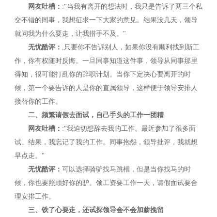
网友吐槽：
:"当我有离开的想法时，我只是告诉了两三个私
交不错的同事，我想征求一下大家的意见。结果没几天，领导
就问我为什么要走，让我措手不及。"
无忧酷评：
,只要你不告诉别人，如果你没有顺利找到新工
作，你有权随时反悔。一旦同事知道这件事，领导从同事那里
得知，很可能打乱你的辞职计划。当你下定决心要离开的时
候，第一个要告诉的人是你的直属领导，这样便于领导安排人
接替你的工作。
二、频繁请假去面试，自己手头的工作一团糟
网友吐槽：
:"我迫切想辞去我的工作。最近参加了很多面
试。结果，我忘记了我的工作。同事抱怨，领导批评，我就想
早点走。"
无忧酷评：
可以选择骑驴找马跳槽，但是当你找马的时
候，你也要照顾好你的驴。领工资要工作一天，请假面试要合
理安排工作。
三、铁了心要走，还试探领导会不会加薪挽留