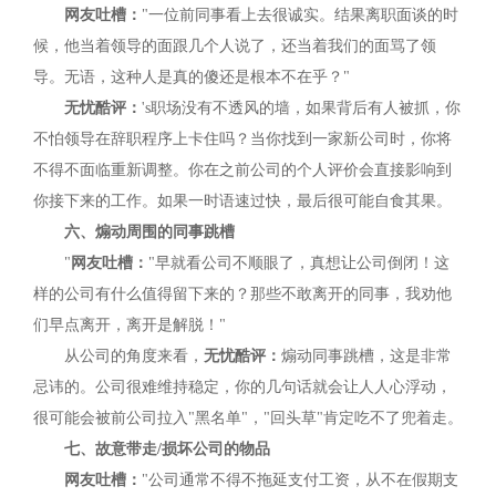
网友吐槽：
"一位前同事看上去很诚实。结果离职面谈的时
候，他当着领导的面跟几个人说了，还当着我们的面骂了领
导。无语，这种人是真的傻还是根本不在乎？"
无忧酷评：
's职场没有不透风的墙，如果背后有人被抓，你
不怕领导在辞职程序上卡住吗？当你找到一家新公司时，你将
不得不面临重新调整。你在之前公司的个人评价会直接影响到
你接下来的工作。如果一时语速过快，最后很可能自食其果。
六、煽动周围的同事跳槽
"
网友吐槽：
"早就看公司不顺眼了，真想让公司倒闭！这
样的公司有什么值得留下来的？那些不敢离开的同事，我劝他
们早点离开，离开是解脱！"
从公司的角度来看，
无忧酷评：
煽动同事跳槽，这是非常
忌讳的。公司很难维持稳定，你的几句话就会让人人心浮动，
很可能会被前公司拉入"黑名单"，"回头草"肯定吃不了兜着走。
七、故意带走/损坏公司的物品
网友吐槽：
"公司通常不得不拖延支付工资，从不在假期支