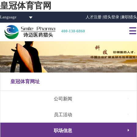
皇冠体育官网
Language
人才注册 |
猎头登录 |
兼职猎头

400-138-6860
皇冠体育网址

公司新闻

员工活动

职场信息