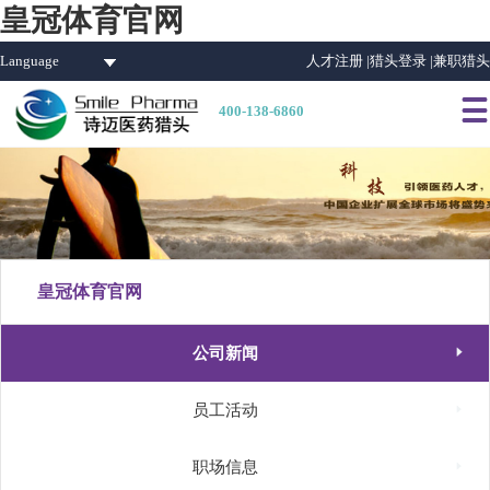
皇冠体育官网
Language
人才注册 |
猎头登录 |
兼职猎头

400-138-6860
皇冠体育官网

公司新闻

员工活动

职场信息