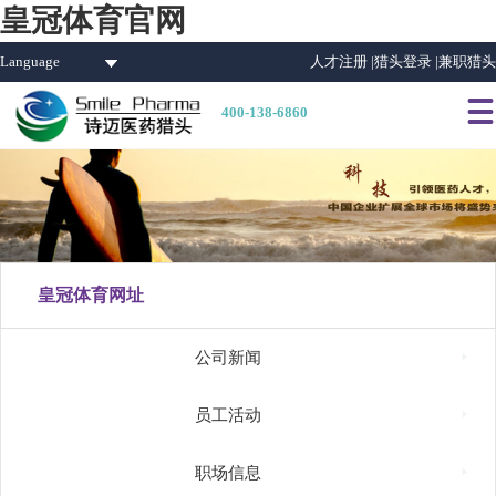
皇冠体育官网
Language
人才注册 |
猎头登录 |
兼职猎头

400-138-6860
皇冠体育网址

公司新闻

员工活动

职场信息