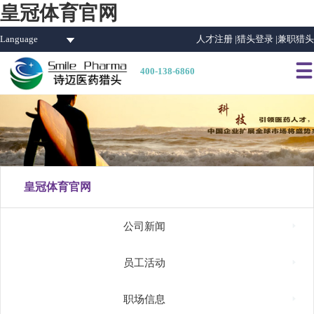
皇冠体育官网
Language
人才注册 |
猎头登录 |
兼职猎头

400-138-6860
皇冠体育官网

公司新闻

员工活动

职场信息