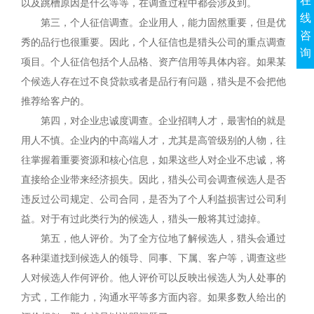
在
以及跳槽原因是什么等等，在调查过程中都会涉及到。
线
第三，个人征信调查。企业用人，能力固然重要，但是优
咨
秀的品行也很重要。因此，个人征信也是猎头公司的重点调查
询
项目。个人征信包括个人品格、资产信用等具体内容。如果某
个候选人存在过不良贷款或者是品行有问题，猎头是不会把他
推荐给客户的。
第四，对企业忠诚度调查。企业招聘人才，最害怕的就是
用人不慎。企业内的中高端人才，尤其是高管级别的人物，往
往掌握着重要资源和核心信息，如果这些人对企业不忠诚，将
直接给企业带来经济损失。因此，猎头公司会调查候选人是否
违反过公司规定、公司合同，是否为了个人利益损害过公司利
益。对于有过此类行为的候选人，猎头一般将其过滤掉。
第五，他人评价。为了全方位地了解候选人，猎头会通过
各种渠道找到候选人的领导、同事、下属、客户等，调查这些
人对候选人作何评价。他人评价可以反映出候选人为人处事的
方式，工作能力，沟通水平等多方面内容。如果多数人给出的