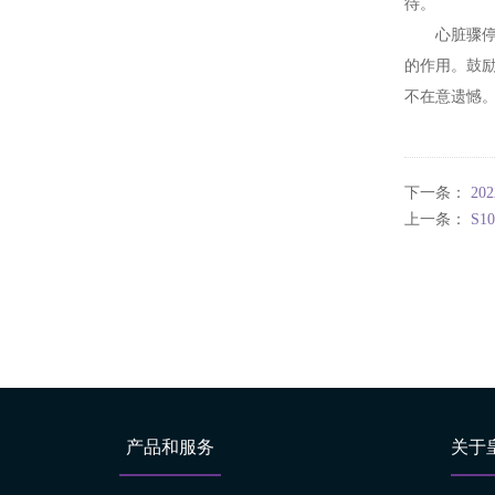
待。
心脏骤
的作用。鼓
不在意遗憾
下一条：
2
上一条：
S1
产品和服务
关于