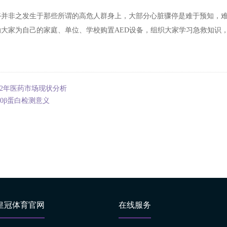
停并非之发生于那些所谓的高危人群身上，大部分心脏骤停是难于预知，难
励大家为自己的家庭、单位、学校购置AED设备，组织大家学习急救知识
。
022年医药市场现状分析
00β蛋白检测意义
皇冠体育官网
在线服务