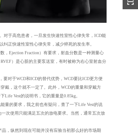
。对于高危患者，一旦发生快速性室性心律失常，ICD能
可以纠正快速性室性心律失常，减少猝死的发生率。
ction Fraction）有要求，射血分数是一种测量心
RVEF）是心脏的主要泵送室，有时被称为右心室射血分
此，要对于WCD和ICD的替代优势，WCD要比ICD更方便
持穿戴，这个就不一定了。此外，WCD的重量和穿戴方
 Vest的说明书，它的重量是0.85kg。
要求，我之前也有疑问，查了一下Life Vest的说
因为一次使用只能满足五次的放电要求。当然，通常五次放
的产品，纵然到现在可能并没有应验当初那么好的市场期