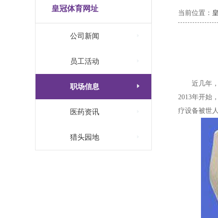
皇冠体育网址
当前位置：

公司新闻

员工活动
近几年，

职场信息
2013年开
疗设备被世

医药资讯

猎头园地