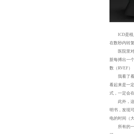
ICD是
在数秒内转
医院里对
脏每搏出一
数（RVEF
我看了看
看起来是一定
式，一定会在
此外，这
明书，发现可
电的时间（
所有的一