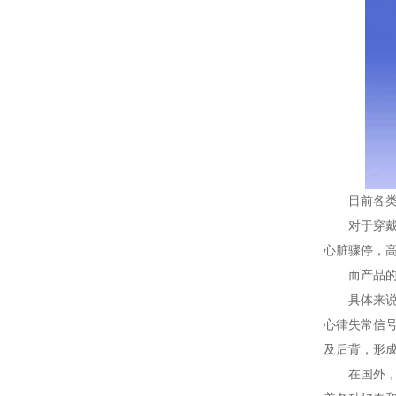
目前各
对于穿
心脏骤停，
而产品
具体来
心律失常信
及后背，形
在国外，