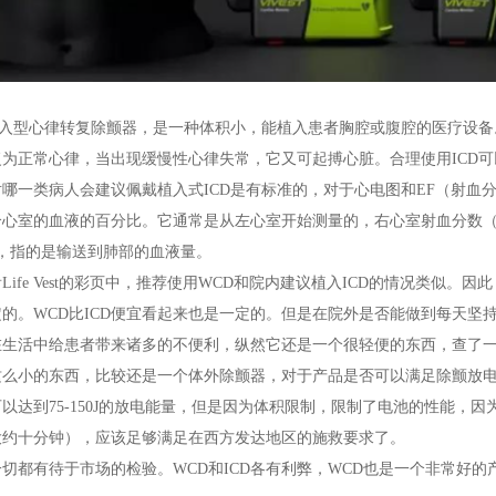
植入型心律转复除颤器，是一种体积小，能植入患者胸腔或腹腔的医疗设备
复为正常心律，当出现缓慢性心律失常，它又可起搏心脏。合理使用ICD
哪一类病人会建议佩戴植入式ICD是有标准的，对于心电图和EF（射血分数，Eje
个心室的血液的百分比。它通常是从左心室开始测量的，右心室射血分数（
），指的是输送到肺部的血液量。
Life Vest的彩页中，推荐使用WCD和院内建议植入ICD的情况类似。因
的。WCD比ICD便宜看起来也是一定的。但是在院外是否能做到每天坚
生活中给患者带来诸多的不便利，纵然它还是一个很轻便的东西，查了一下Life
么小的东西，比较还是一个体外除颤器，对于产品是否可以满足除颤放电能量的
以达到75-150J的放电能量，但是因为体积限制，限制了电池的性能，
大约十分钟），应该足够满足在西方发达地区的施救要求了。
切都有待于市场的检验。WCD和ICD各有利弊，WCD也是一个非常好