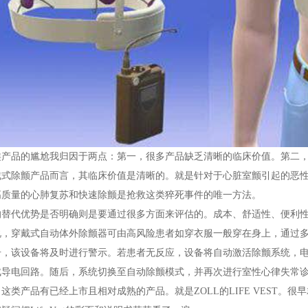
类产品的尴尬我归因于两点：第一，很多产品缺乏清晰的临床价值。第二
戴式除颤产品而言，其临床价值是清晰的。就是针对于心脏室颤引起的恶
高质量的心肺复苏和快速除颤是抢救这类猝死事件的唯一方法。
的替代优势是否明确则是要通过很多方面来评估的。成本、舒适性、便利
说，穿戴式自动体外除颤器可由高风险患者如穿衣服一般穿在身上，通过多
号，该设备将及时进行警示。若患者无反应，设备将自动激活除颤系统，
成导电回路。随后，系统切换至自动除颤模式，并再次进行室性心律失常
这类产品有已经上市且相对成熟的产品。就是ZOLL的LIFE VEST。