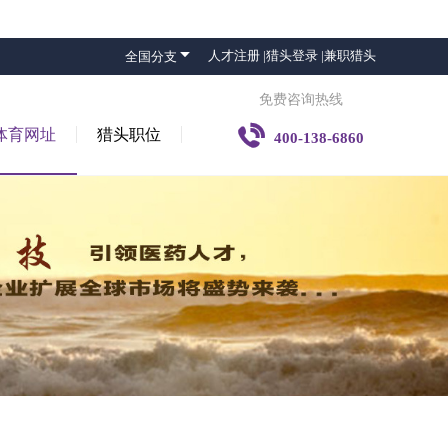

人才注册 |
猎头登录 |
兼职猎头
全国分支
免费咨询热线

体育网址
猎头职位
400-138-6860