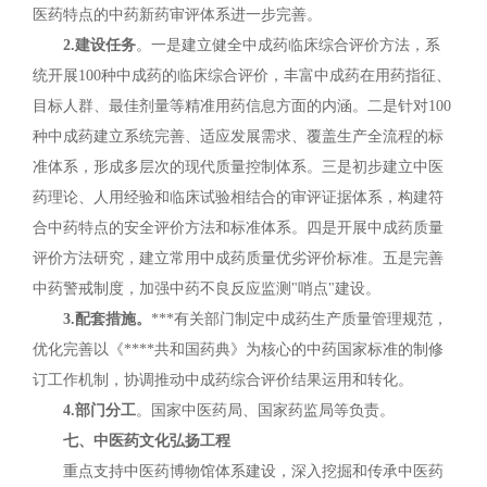
医药特点的中药新药审评体系进一步完善。
2.建设任务
。一是建立健全中成药临床综合评价方法，系
统开展100种中成药的临床综合评价，丰富中成药在用药指征、
目标人群、最佳剂量等精准用药信息方面的内涵。二是针对100
种中成药建立系统完善、适应发展需求、覆盖生产全流程的标
准体系，形成多层次的现代质量控制体系。三是初步建立中医
药理论、人用经验和临床试验相结合的审评证据体系，构建符
合中药特点的安全评价方法和标准体系。四是开展中成药质量
评价方法研究，建立常用中成药质量优劣评价标准。五是完善
中药警戒制度，加强中药不良反应监测"哨点"建设。
3.配套措施。
***有关部门制定中成药生产质量管理规范，
优化完善以《****共和国药典》为核心的中药国家标准的制修
订工作机制，协调推动中成药综合评价结果运用和转化。
4.部门分工
。国家中医药局、国家药监局等负责。
七、中医药文化弘扬工程
重点支持中医药博物馆体系建设，深入挖掘和传承中医药