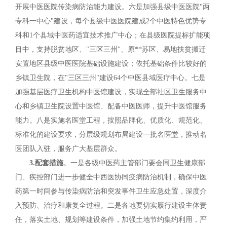
开展中医医院传染病防治能力建设。六是加强县级中医医院"两
专科一中心"建设，每个县级中医医院建成2个中医特色优势专
科和1个县域中医药适宜技术推广中心；在县级医院提标扩能项
目中，支持脱贫地区、"三区三州"、原**苏区、易地扶贫搬迁
安置地区县级中医医院基础设施建设；依托基础条件比较好的
乡镇卫生院，在"三区三州"建设64个中医县域医疗中心。七是
加强基层医疗卫生机构中医馆建设，实现全部社区卫生服务中
心和乡镇卫生院设置中医馆、配备中医医师，提升中医馆服务
能力。八是实施名医堂工程，按照品牌化、优质化、规范化、
标准化的建设要求，分层级规划布局建设一批名医堂，推动名
医团队入驻，服务广大基层群众。
3.配套措施
。一是各级中医药主管部门要会同卫生健康部
门、疾控部门进一步健全中西医协同疫病防治机制，确保中医
药第一时间参与传染病防治和突发事件卫生应急处置，深度介
入预防、治疗和康复全过程。二是各地要切实履行建设主体责
任，落实土地、规划等建设条件，加强土地节约集约利用，严