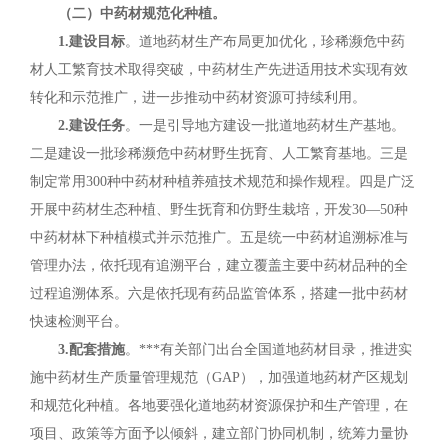
（二）中药材规范化种植。
1.建设目标
。道地药材生产布局更加优化，珍稀濒危中药
材人工繁育技术取得突破，中药材生产先进适用技术实现有效
转化和示范推广，进一步推动中药材资源可持续利用。
2.建设任务
。一是引导地方建设一批道地药材生产基地。
二是建设一批珍稀濒危中药材野生抚育、人工繁育基地。三是
制定常用300种中药材种植养殖技术规范和操作规程。四是广泛
开展中药材生态种植、野生抚育和仿野生栽培，开发30—50种
中药材林下种植模式并示范推广。五是统一中药材追溯标准与
管理办法，依托现有追溯平台，建立覆盖主要中药材品种的全
过程追溯体系。六是依托现有药品监管体系，搭建一批中药材
快速检测平台。
3.配套措施
。***有关部门出台全国道地药材目录，推进实
施中药材生产质量管理规范（GAP），加强道地药材产区规划
和规范化种植。各地要强化道地药材资源保护和生产管理，在
项目、政策等方面予以倾斜，建立部门协同机制，统筹力量协