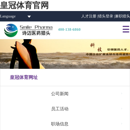
皇冠体育官网
Language
人才注册 |
猎头登录 |
兼职猎头

400-138-6860
皇冠体育网址

公司新闻

员工活动

职场信息