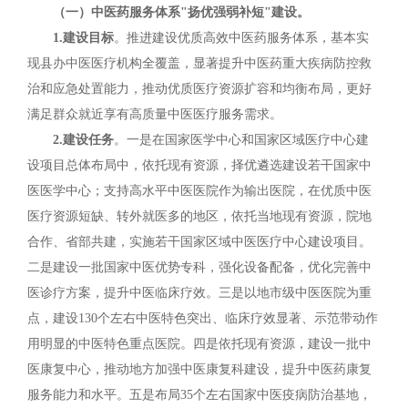
（一）中医药服务体系"扬优强弱补短"建设。
1.建设目标
。推进建设优质高效中医药服务体系，基本实
现县办中医医疗机构全覆盖，显著提升中医药重大疾病防控救
治和应急处置能力，推动优质医疗资源扩容和均衡布局，更好
满足群众就近享有高质量中医医疗服务需求。
2.建设任务
。一是在国家医学中心和国家区域医疗中心建
设项目总体布局中，依托现有资源，择优遴选建设若干国家中
医医学中心；支持高水平中医医院作为输出医院，在优质中医
医疗资源短缺、转外就医多的地区，依托当地现有资源，院地
合作、省部共建，实施若干国家区域中医医疗中心建设项目。
二是建设一批国家中医优势专科，强化设备配备，优化完善中
医诊疗方案，提升中医临床疗效。三是以地市级中医医院为重
点，建设130个左右中医特色突出、临床疗效显著、示范带动作
用明显的中医特色重点医院。四是依托现有资源，建设一批中
医康复中心，推动地方加强中医康复科建设，提升中医药康复
服务能力和水平。五是布局35个左右国家中医疫病防治基地，