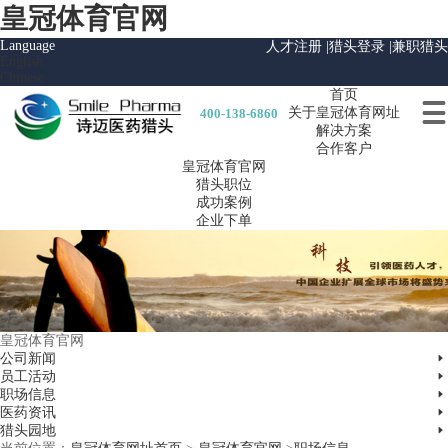
皇冠体育官网
Language
人才注册 |
猎头登录 |
兼职猎头
English
Chinese
首页

关于皇冠体育网址
400-138-6860
解决方案
合作客户
皇冠体育官网
猎头职位
成功案例
企业下单
皇冠体育官网

公司新闻

员工活动

职场信息

医药资讯

猎头园地