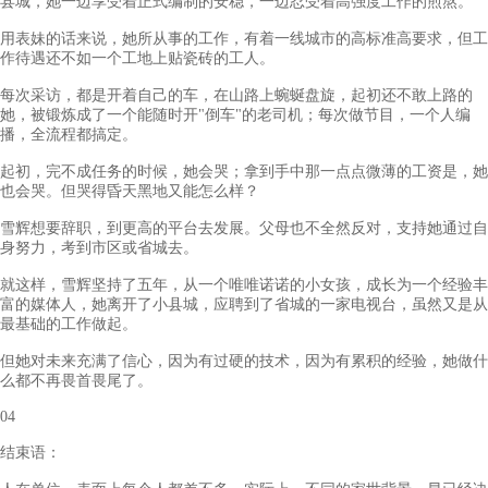
县城，她一边享受着正式编制的安稳，一边忍受着高强度工作的煎熬。
用表妹的话来说，她所从事的工作，有着一线城市的高标准高要求，但工
作待遇还不如一个工地上贴瓷砖的工人。
每次采访，都是开着自己的车，在山路上蜿蜒盘旋，起初还不敢上路的
她，被锻炼成了一个能随时开"倒车"的老司机；每次做节目，一个人编
播，全流程都搞定。
起初，完不成任务的时候，她会哭；拿到手中那一点点微薄的工资是，她
也会哭。但哭得昏天黑地又能怎么样？
雪辉想要辞职，到更高的平台去发展。父母也不全然反对，支持她通过自
身努力，考到市区或省城去。
就这样，雪辉坚持了五年，从一个唯唯诺诺的小女孩，成长为一个经验丰
富的媒体人，她离开了小县城，应聘到了省城的一家电视台，虽然又是从
最基础的工作做起。
但她对未来充满了信心，因为有过硬的技术，因为有累积的经验，她做什
么都不再畏首畏尾了。
04
结束语：