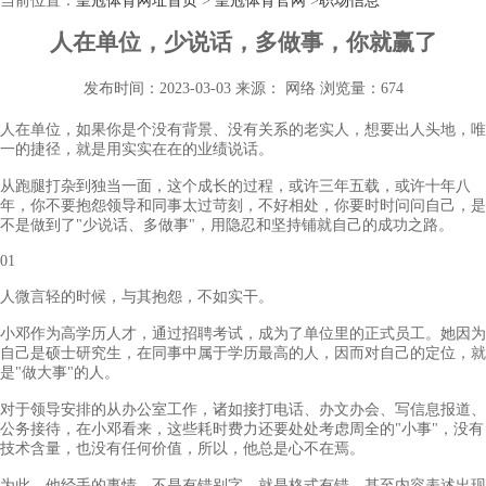
当前位置：
皇冠体育网址首页
>
皇冠体育官网
>
职场信息
人在单位，少说话，多做事，你就赢了
发布时间：2023-03-03
来源： 网络
浏览量：674
人在单位，如果你是个没有背景、没有关系的老实人，想要出人头地，唯
一的捷径，就是用实实在在的业绩说话。
从跑腿打杂到独当一面，这个成长的过程，或许三年五载，或许十年八
年，你不要抱怨领导和同事太过苛刻，不好相处，你要时时问问自己，是
不是做到了"少说话、多做事"，用隐忍和坚持铺就自己的成功之路。
01
人微言轻的时候，与其抱怨，不如实干。
小邓作为高学历人才，通过招聘考试，成为了单位里的正式员工。她因为
自己是硕士研究生，在同事中属于学历最高的人，因而对自己的定位，就
是"做大事"的人。
对于领导安排的从办公室工作，诸如接打电话、办文办会、写信息报道、
公务接待，在小邓看来，这些耗时费力还要处处考虑周全的"小事"，没有
技术含量，也没有任何价值，所以，他总是心不在焉。
为此，他经手的事情，不是有错别字，就是格式有错，甚至内容表述出现