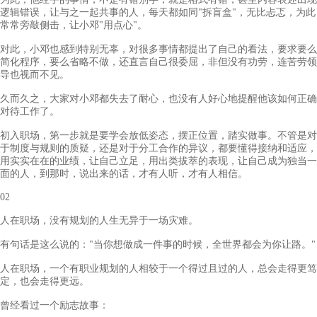
逻辑错误，让与之一起共事的人，每天都如同"拆盲盒"，无比忐忑，为此
常常旁敲侧击，让小邓"用点心"。
对此，小邓也感到特别无辜，对很多事情都提出了自己的看法，要求要么
简化程序，要么省略不做，还直言自己很委屈，非但没有功劳，连苦劳领
导也视而不见。
久而久之，大家对小邓都失去了耐心，也没有人好心地提醒他该如何正确
对待工作了。
初入职场，第一步就是要学会放低姿态，摆正位置，踏实做事。不管是对
于制度与规则的质疑，还是对于分工合作的异议，都要懂得接纳和适应，
用实实在在的业绩，让自己立足，用出类拔萃的表现，让自己成为独当一
面的人，到那时，说出来的话，才有人听，才有人相信。
02
人在职场，没有规划的人生无异于一场灾难。
有句话是这么说的："当你想做成一件事的时候，全世界都会为你让路。"
人在职场，一个有职业规划的人相较于一个得过且过的人，总会走得更笃
定，也会走得更远。
曾经看过一个励志故事：