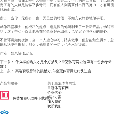
人在单位，表面上每个人都差不多，实际上，不同的家世背景，早已经决
定了有的人就是能够平步青云，而有的人则需要付出百倍努力，才有可能
脱颖而出。
所以，当你一无所有，也一无是处的时候，不如安安静静地做事吧。
就像稻盛和夫，他成功的起点，也是因为他研制出了一款新产品，畅销市
场，这个举动不仅让他所在的企业起死回生，也坚定了他创业的信心。
不管环境如何变换，当一个人虚心学习，踏实做事，便总能如鱼得水，总
能从绝境中崛起，那么，他想要的一切，也会水到渠成。
作者：如风轻似云淡。
下一条：
什么样的猎头才是个好猎头？皇冠体育网址这里有一份参考标
准！
上一条：
高端职场忌讳的跳槽方式-皇冠体育网址猎头进言
产品和服务
关于皇冠体育网址
皇冠体育官网
医药之梯人才网
企业优势
解决方案
免费发布职位并下载简历
加入我们
联系我们
鳌领招聘