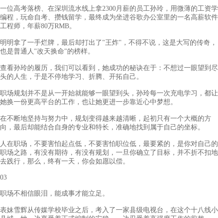
一位高考落榜、在深圳流水线上拿2300月薪的员工孙玲，用微薄的工资学
编程，玩命自考、攒钱留学，最终成为坐进谷歌办公室里的一名高薪软件
工程师，年薪80万RMB。
明明拿了一手烂牌，最后却打出了"王炸"，不得不说，这是大写的传奇，
也是普通人"改天换命"的榜样。
查看孙玲的履历，我们可以看到，她成功的秘诀在于：不想过一眼望到尽
头的人生，于是不停地学习、折腾、开拓自己。
职场规划并不是从一开始就能够一眼望到头，孙玲每一次充电学习，都让
她换一份更高平台的工作，也让她更进一步靠近心中梦想。
在不断地坚持与努力中，规划变得越来越清晰，起初只有一个大概的方
向，最后却能结合自身的专业和特长，准确地找到属于自己的坐标。
人在职场，不要害怕起点低，不要害怕职位低，最要紧的，是你对自己的
职场之路，有没有期待，有没有规划，一旦你确立了目标，并不折不扣地
去践行，那么，终有一天，你会如愿以偿。
03
职场不相信眼泪，能成事才能立足。
表妹雪辉从传媒学校毕业之后，考入了一家县级电视台，在这个十八线小