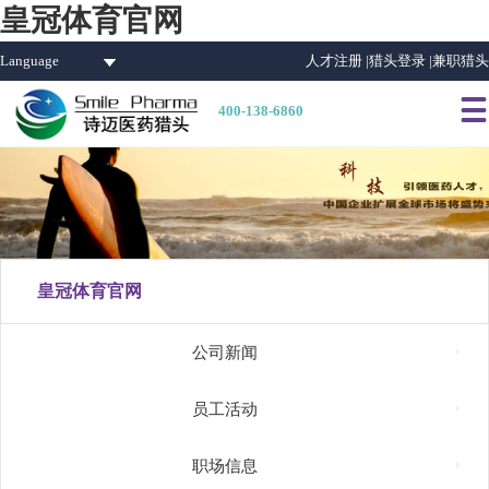
皇冠体育官网
Language
人才注册 |
猎头登录 |
兼职猎头

400-138-6860
皇冠体育官网

公司新闻

员工活动

职场信息