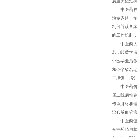
展重大疑难
中医药
治专家组，
制剂并获备
的工作机制
中医药人
名，岐黄学者
中医毕业后教
和69个省名
干培训，培
中医药
属二院启动建
传承脉络和理
治心脑血管
中医药
有中药药用植