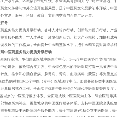
化生产水平高、区域辐射带动性强、在全国具有影响力的中药产业基地。
医药文化传播与海外交流开创新局面。辽宁中医药文化品牌初步形成，中
对外贸易、服务、科研、教育、文化的交流与合作广泛开展。
点任务
医药服务能力提质升级行动、杏林人才培养行动、创新能力提升行动、产业
、提升服务能力、**人才基础、激发创新活力、壮大产业规模，加快形成
协调发展的工作格局，全面提升中医药整体水平，把中医药宝贵财富继承
开展中医药服务能力提质升级行动
中医医疗高地。争创国家区域中医医疗中心、1—2个中西医协同"旗舰"医院
疗中心建设。依托综合实力强、中医特色突出的中医医院打造一批省级中
针灸、推拿和心脑血管病、脾胃病、肾病、血液病科（蒙医）等为重点的中
中医优势病种和10-15个中医（专科）区域医疗中心。加强各级各类中医
医经典病房试点工作。全面实行体现中医药特点的现代中医医院管理制度
全覆盖城乡的中医医疗服务体系。全面建成以中医医院为主体、综合医院等
诊部和诊所为补充、覆盖城乡的中医医疗服务体系。支持中医医院牵头组
。提升地市级中医医院综合服务能力，每个市建设好1所公立中医医院，每