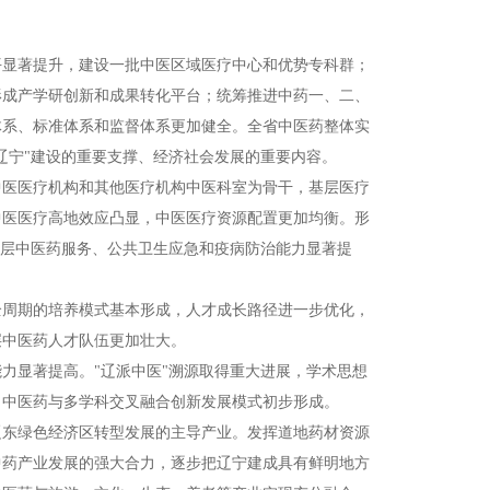
平显著提升，建设一批中医区域医疗中心和优势专科群；
形成产学研创新和成果转化平台；统筹推进中药一、二、
体系、标准体系和监督体系更加健全。全省中医药整体实
辽宁"建设的重要支撑、经济社会发展的重要内容。
中医医疗机构和其他医疗机构中医科室为骨干，基层医疗
中医医疗高地效应凸显，中医医疗资源配置更加均衡。形
基层中医药服务、公共卫生应急和疫病防治能力显著提
全周期的培养模式基本形成，人才成长路径进一步优化，
层中医药人才队伍更加壮大。
力显著提高。"辽派中医"溯源取得重大进展，学术思想
。中医药与多学科交叉融合创新发展模式初步形成。
辽东绿色经济区转型发展的主导产业。发挥道地药材资源
中药产业发展的强大合力，逐步把辽宁建成具有鲜明地方