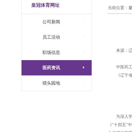
皇冠体育网址
当前位置：

公司新闻

员工活动
来源：

职场信息
中医药

医药资讯
《辽宁

猎头园地
为深入学
《"十四五"