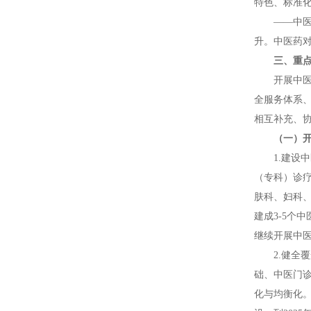
特色、标准
——中
升。中医药
三、重
开展中
全服务体系
相互补充、
（一）
1.建设
（专科）诊
肤科、妇科、
建成3-5个
继续开展中
2.健
础、中医门
化与均衡化