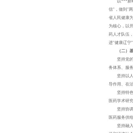
以***
信"，做到"
省人民健康
为核心，以
药人才队伍
进"健康辽宁
（二）
坚持党
务体系、服务
坚持以
导作用、在
坚持特
医药学术研
坚持协
医药服务供
坚持融