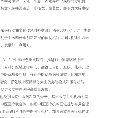
中医药与旅游、文化、生态、养老等产业实现充分融合。
医药文化传播渠道进一步拓宽，覆盖面、影响力大幅度提
振兴行动和文化传承对外交流行动等5大行动，进一步健
有利于中医药传承创新发展的体制机制，加快构建中西医
好、发展好、利用好。
、3—5个中医特色重点医院。推进11个国家区域中医
医（专科）区域医疗中心。建设以骨伤、肛肠、儿科、皮
医优势专科群，强化中医优势病种研究，到2025年，
医院建设，强化以中医药服务为主的办院模式和服务功能，
，促进公立中医医院高质量发展。
其他类别医院中医药科室为骨干、基层医疗卫生机构为基
建中医医疗联合体，实现中医医疗机构区域规划布局合理
个县建设1所县办中医医疗机构。加强民族医医疗机构建