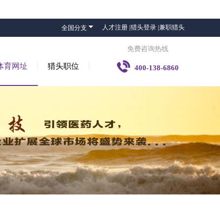

人才注册 |
猎头登录 |
兼职猎头
全国分支
免费咨询热线

体育网址
猎头职位
400-138-6860