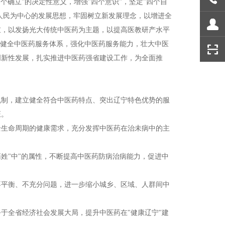
个确立"的决定性意义，增强"四个意识"，坚定"四个自
以人民为中心的发展思想，牢固树立新发展理念，以增进全
重，以发扬光大传统中医药为主题，以提高医教研产水平
，健全中医药服务体系，强化中医药服务能力，壮大中医
创新性发展，扎实推进中医药强省建设工作，为全面推
机制，建立健全符合中医药特点、突出辽宁特色优势的服
证。
全生命周期的健康需求，充分发挥中医药在治未病中的主
姓"中"的属性，不断提高中医药防病治病能力，促进中
不平衡、不充分问题，进一步缩小城乡、区域、人群间中
。
于全省经济社会发展大局，提升中医药在"健康辽宁"建