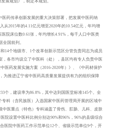
康发展规划》，制定本规划。
于促进中医药传承创新发展的重大决策部署，把发展中医药纳
5年的4.11亿元增至2020年的10.54亿元，年均增
医医院床位数0.61张，年均增长4.91%，每千人口中医类
，居全国前列。
门和14个地级市、1个改革创新示范区分管负责同志为成员
室，各市均设立了中医科（处），县区均有专人负责中医
药发展实施方案（2016-2020年）》、《中药材保护
0年）》，为推进辽宁省中医药高质量发展提供有力的组织保障
3个，建设率为86.8%，其中达到国医堂标准145个。全
1个专科（含民族医）入选国家中医药管理局开展的区域中
级中医重点（特色）专科涵盖了骨伤、肛肠、儿科、皮肤
院设置中医科比例分别达90%和96%，96%的县级综合
合医院中医药工作示范单位12个、省级示范单位9个，开