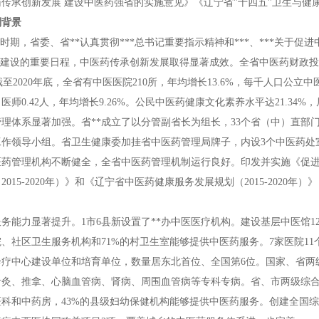
传承创新发展 建设中医药强省的实施意见》《辽宁省"十四五"卫生与健
划背景
"时期，省委、省**认真贯彻***总书记重要指示精神和***、***关
"建设的重要日程，中医药传承创新发展取得显著成效。全省中医药财政投入从201
。截至2020年底，全省有中医医院210所，年均增长13.6%，每千人口公立中
医师0.42人，年均增长9.26%。公民中医药健康文化素养水平达21.34%
理体系显著加强。省**成立了以分管副省长为组长，33个省（中）直部
工作领导小组。省卫生健康委加挂省中医药管理局牌子，内设3个中医药处
药管理机构不断健全，全省中医药管理机制运行良好。印发并实施《促进中医
2015-2020年）》和《辽宁省中医药健康服务发展规划（2015-202
。
务能力显著提升。1市6县新设置了**办中医医疗机构。建设基层中医馆123
、社区卫生服务机构和71%的村卫生室能够提供中医药服务。7家医院1
诊疗中心建设单位和培育单位，数量居东北首位、全国第6位。国家、省两
灸、推拿、心脑血管病、肾病、周围血管病等专科专病。省、市两级综合医
科和中药房，43%的县级妇幼保健机构能够提供中医药服务。创建全国综