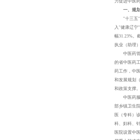
力促进中医药
一、规
"十三五
入"健康辽宁
幅31.23%
执业（助理）
中医药管
的省中医药
药工作，中医
和发展规划（
和政策支撑
中医药服
部乡镇卫生院
医（专科）
科、妇科、针
医院设置中医