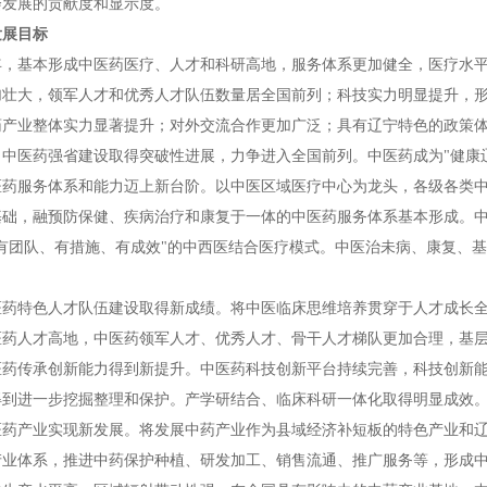
会发展的贡献度和显示度。
发展目标
25年，基本形成中医药医疗、人才和科研高地，服务体系更加健全，医疗水
加壮大，领军人才和优秀人才队伍数量居全国前列；科技实力明显提升，
药产业整体实力显著提升；对外交流合作更加广泛；具有辽宁特色的政策
，中医药强省建设取得突破性进展，力争进入全国前列。中医药成为"健康
医药服务体系和能力迈上新台阶。以中医区域医疗中心为龙头，各级各类
基础，融预防保健、疾病治疗和康复于一体的中医药服务体系基本形成。
、有团队、有措施、有成效"的中西医结合医疗模式。中医治未病、康复、
医药特色人才队伍建设取得新成绩。将中医临床思维培养贯穿于人才成长
医药人才高地，中医药领军人才、优秀人才、骨干人才梯队更加合理，基
医药传承创新能力得到新提升。中医药科技创新平台持续完善，科技创新能
得到进一步挖掘整理和保护。产学研结合、临床科研一体化取得明显成效
医药产业实现新发展。将发展中药产业作为县域经济补短板的特色产业和
产业体系，推进中药保护种植、研发加工、销售流通、推广服务等，形成