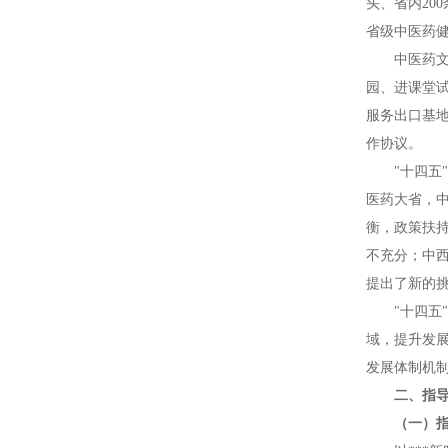
头、省内20
省级中医药
中医药
园、进课堂
服务出口基
作协议。
"十四
医药大省，
衡，政策扶
不充分；中
提出了新的
"十四
域，提升发
发展体制机
二、指
（一）