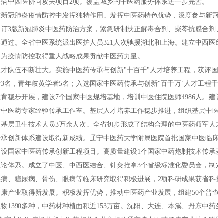
疾病中西医协同攻关项目2项。覆盖城乡的中医药服务体系进一步完善。
在新冠肺炎疫情防控中发挥独特作用。发挥中医药特色优势，深度参与新
制订3版新冠肺炎中医药防治方案，紧急研制扶正解毒合剂、柴芩抗感合剂
案通过。全省中医系统派出医护人员321人次驰援湖北和上海。建立中西
，为疫情防控取得重大战略成果贡献中医药力量。
才队伍不断壮大。实施中医药传承与创新"十百千"人才培养工程，获评国医
3名，青年岐黄学者5名；入选国家中医药传承与创新"百千万"人才工程千人
育稳步开展，建设7个国家中医规培基地，培训中医住院医师4986人。建
老中医药专家经验传承工作室。基层人才培养工作稳步推进，组织基层中医
训基层卫生技术人员3万余人次。全省初步形成了结构合理的中医药领军人
传承创新体系建设取得新成绩。辽宁中医药大学附属医院首批国家中医临
设国家中医药传承创新工程项目。高质量建设1个国家中药炮制技术传承
论体系。成立了中医、中西医结合、针灸推拿3个省级标准化委员会，制定
疾病、糖尿病、骨伤、眼病等临床研究取得积极进展，2项科研成果获省科
健康产业取得新发展。积极发挥优势，推动中医药产业发展，组建50个普
物1390多种，中药材种植面积近153万亩。沈阳、大连、本溪、丹东中