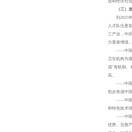
设和经济社
（三）
到20
人才队伍更
三产业，中
力显著增强
——中
卫生机构为
成"有机制
高。
——中
初步形成中
——中
和特色技术
——中
优势，完善