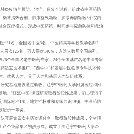
冠肺炎疫情的预防、治疗、康复全过程。组建省中医药防
、柴芩清热合剂、肺康益气颗粒、肺康养阴颗粒5个院内
医结合医疗模式，形成中医药第一时间参与应急防控和救治
**1名，全国名中医3名，中医药高等学校教学名师2
层次126名，万人层次146名，入选人数居全国前列。
设76个全国名老中医药专家、24个全国基层名老中医专家
药适宜技术推广、"西学中"和基层中医临床专科技术骨
才、优秀人才、骨干人才和基层人才队伍体系。
床研究基地建设通过验收。辽宁中医药大学附属医院和附
基地。"辽派中医"溯源研究取得阶段性成果，初步理清了
国际标准1项，地方性标准和专家共识19项。中医药防
技进步一等奖。
查队开展第四次中药资源普查，取得阶段性成果，全省现
药生产企业聚集区初步形成。成立了由辽宁中医药大学牵