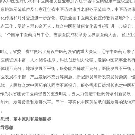
0余家中医医疗机构和中医药相关企业参加的辽宁省中医药健康产业校企联
健康旅游示范单位及45家辽宁省中医药健康养老服务示范单位，中医药健
文化传播和对外交流进一步深化。获批全国中医药文化宣传教育基地2个，
试点工作，受益人群10余万人，群众中医药健康文化素养得到进一步提升
地、1个国家中医药海外中心。省蒙医院成功举办世界蒙医药大会。省卫生
五"时期，省委、省**做出了建设中医药强省的重大决策，辽宁中医药迎来
中医药资源丰富，人才储备雄厚，科技创新能力较强，发展中医药事业具
持体现不充分；地域发展不平衡，服务能力释放不充分；医院发展不平衡
西医发展不平衡，产业发展不充分等问题。新冠肺炎等新发突发传染病、
挑战，人民群众对中医药的认同度不断提升、服务需求日益增长也对中医
五"作为我省建设中医药强省的重要时期，要大力促进中医药传承创新发展
展能力、发展质量和发展水平。同时，要强化中医药传承创新发展的法治
制。
导思想、基本原则和发展目标
指导思想