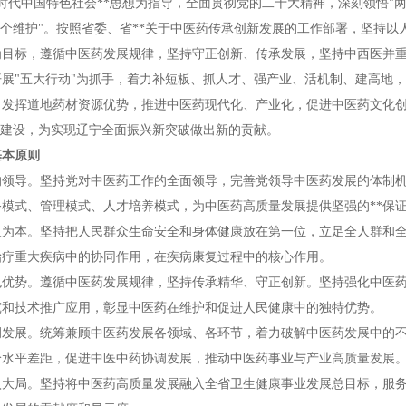
新时代中国特色社会**思想为指导，全面贯彻党的二十大精神，深刻领悟"两
两个维护"。按照省委、省**关于中医药传承创新发展的工作部署，坚持
为目标，遵循中医药发展规律，坚持守正创新、传承发展，坚持中西医并
开展"五大行动"为抓手，着力补短板、抓人才、强产业、活机制、建高地
，发挥道地药材资源优势，推进中医药现代化、产业化，促进中医药文化
"建设，为实现辽宁全面振兴新突破做出新的贡献。
基本原则
的领导。坚持党对中医药工作的全面领导，完善党领导中医药发展的体制
模式、管理模式、人才培养模式，为中医药高质量发展提供坚强的**保
人为本。坚持把人民群众生命安全和身体健康放在第一位，立足全人群和
治疗重大疾病中的协同作用，在疾病康复过程中的核心作用。
色优势。遵循中医药发展规律，坚持传承精华、守正创新。坚持强化中医药
究和技术推广应用，彰显中医药在维护和促进人民健康中的独特优势。
调发展。统筹兼顾中医药发展各领域、各环节，着力破解中医药发展中的
给水平差距，促进中医中药协调发展，推动中医药事业与产业高质量发展
入大局。坚持将中医药高质量发展融入全省卫生健康事业发展总目标，服务