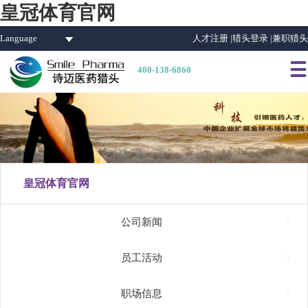
皇冠体育官网
Language
人才注册 |
猎头登录 |
兼职猎头

400-138-6860
皇冠体育官网

公司新闻

员工活动

职场信息