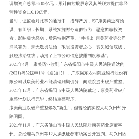
调增资产总额36.05亿元，累计向控股股东及其关联方提供非经
营性资金116.19亿元。
当时，证监会对此事的通报中，措辞严厉，称"康美药业有预
谋、有组织，长期、系统实施财务造假行为，恶意欺骗投资
者，影响极为恶劣，后果特别严重。"并指出"康美药业等公司
肆意妄为，毫无敬畏法治、敬畏投资者之心，丧失诚信底线，
触碰法治红线，动摇了上市公司信息披露制度根基"。
2021年4月，康美药业收到广东省揭阳市中级人民法院送达的
(2021)粤52破申1号《通知书》，广东揭东农村商业银行股份有
限公司以康美药业不能清偿到期债务，向法院提出破产重整。
2021年12月，广东省揭阳市中级人民法院裁定，康美药业破产
重整计划执行完毕，终结重整程序。
康美药业以破产重整焕发"新生"，但曾经的实控人马兴田却身
陷囹圄。
2021年11月，广东省佛山市中级人民法院对康美药业原董事
长、总经理马兴田等12人操纵证券市场案公开宣判。马兴田因