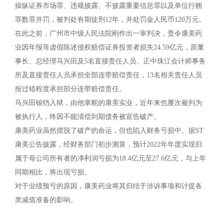
操纵证券市场罪、违规披露、不披露重要信息罪以及单位行贿
罪数罪并罚，被判处有期徒刑12年，并处罚金人民币120万元。
在此之前，广州市中级人民法院刚作出一审判决，责令康美药
业因年报等虚假陈述侵权赔偿证券投资者损失24.59亿元，原董
事长、总经理马兴田及5名直接责任人员、正中珠江会计师事务
所及直接责任人员承担全部连带赔偿责任，13名相关责任人员
按过错程度承担部分连带赔偿责任。
马兴田锒铛入狱，由他掌舵的康美实业，近年来也屡次被列为
被执行人，终因不能清偿到期债务被宣告破产。
康美药业虽然摆脱了破产的命运，但也陷入财务亏损中。据ST
康美公告披露，经财务部门初步测算，预计2022年年度实现归
属于母公司所有者的净利润亏损为18.4亿元至27.6亿元，与上年
同期相比，将出现亏损。
对于业绩预亏的原因，康美药业将其归结于涉诉事项和计提各
类减值准备的影响。