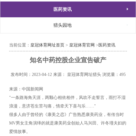

医药资讯

猎头园地
当前位置：
皇冠体育网址首页
>
皇冠体育官网
>
医药资讯
知名中药控股企业宣告破产
发布时间：2023-04-12
来源： 皇冠体育网址猎头
浏览量：495
来源：中国新闻网
"一条路海角天涯，两颗心相依相伴，风吹不走誓言，雨打不湿
浪漫，意济苍生苦与痛，情牵天下喜与乐……"
很多人由于曾经的《康美之恋》广告熟悉康美药业，有传当时
MV男女主角演绎的就是康美药业创始人马兴田、许冬瑾夫妇的
爱情故事。