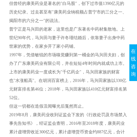
但曾经的康美药业是著名的"白马股"，创下过市值1390亿元的
历史纪录。过去甚至有"康美药业纳税额占普宁市的三分之一、
揭阳市的六分之一"的说法。
普宁正是马兴田的老家，这里也是广东著名中药材集散地。上
世纪90年代，马兴田与妻子许冬瑾结婚后，依靠妻子出身中药
世家的优势，在家乡开了家小药铺。
在
1997年，凭借敏锐的市场嗅觉赚到第一桶金的马兴田夫妇，创
线
办了广东康美药业有限公司，并在短短4年时间内就成功上市。
咨
上市的康美药业一度成长为"千亿药企"，马兴田家族的财富
询
也"水涨船高"。在胡润百富榜上，2016年，马兴田家族以330亿
元财富排名第46位；2018年，马兴田家族以410亿元财富排名第
52位。
但这一切都在造假丑闻曝光后戛然而止。
2019年8月，康美药业收到证监会下发的《行政处罚及市场禁入
事先告知书》，经证监会查明，2016年至2018年度，康美药业
累计虚增营收近300亿元，累计虚增货币资金约887亿元，合计