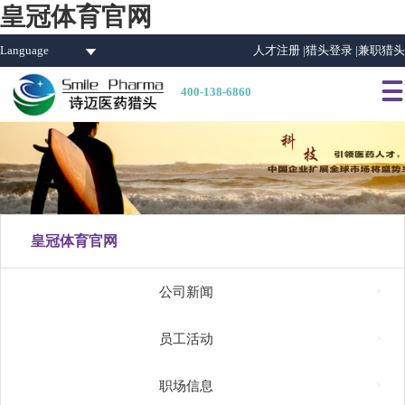
皇冠体育官网
Language
人才注册 |
猎头登录 |
兼职猎头

400-138-6860
皇冠体育官网

公司新闻

员工活动

职场信息