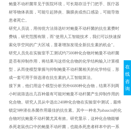
鲍曼不动杆菌常见于医院环境，可长期存活于门把手、医疗器
材等物体表面，可能引起肺炎、脑膜炎或伤口感染，可能导致
患者死亡。
研究人员说，用传统方法筛选针对鲍曼不动杆菌的抗生素费时
费钱，研究范围有限，而"使用人工智能技术，我们可以快速探
索化学空间的广大区域，显著增加发现全新抗生素的机会"。
研究人员先在实验室手工测试约7500种化合物对鲍曼不动杆菌
是否有抑制作用，将结果与这些化合物的化学结构输入计算模
在
型，从而使模型掌握与抑制鲍曼不动杆菌相关的化学特征，形
线
成一套可用于筛选潜在抗生素的人工智能算法。
咨
接下来，他们用这个模型分析另外6680种化合物，结果不到两
询
小时就筛选出几百种最有可能对鲍曼不动杆菌产生抑制作用的
化合物。研究人员从中选出240种化合物在实验室中测试，最终
锁定9种潜在杀菌作用最佳的抗生素。其中一种名为abaucin的化
合物对抗鲍曼不动杆菌尤其有效。研究显示，这种化合物能够
杀死老鼠伤口中的鲍曼不动杆菌，也能杀死患者样本中的一系