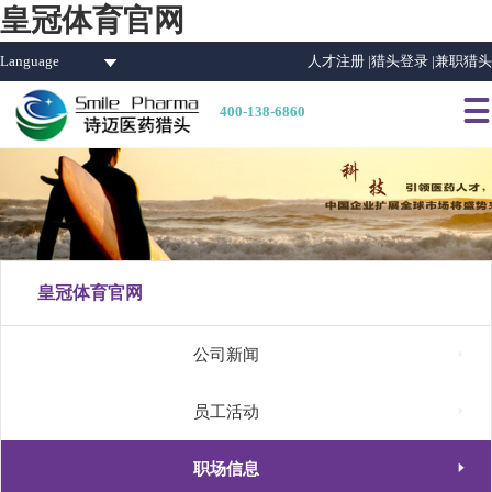
皇冠体育官网
Language
人才注册 |
猎头登录 |
兼职猎头

400-138-6860
皇冠体育官网

公司新闻

员工活动

职场信息