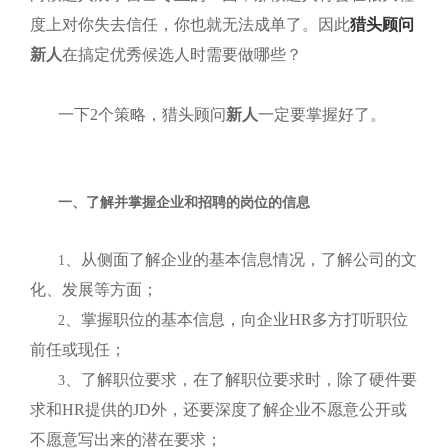
度上对你失去信任，你也就无法成单了。因此
猎头顾问
新人
在搞定优秀候选人时需要做哪些？
一下
2
个策略，猎头顾问
新人
一定要掌握好了。
一、了解并掌握企业和招聘的岗位的信息
、从侧面了解
企业
的基本信息情况，了解公司的文
1
化、发展等方面；
、掌握职位的基本信息，向企业
HR
多方打听职位
2
前任或现任；
、了解职位要求，在了解职位要求时，除了硬件要
3
求和
HR
提供的
JD
外，还要深度了解企业不愿意公开或
不愿意写出来的潜在要求；