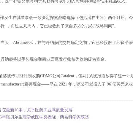
说，这一补强交易有利于其获得有吸引力的高利润和经常性消耗品收入。
次动作发生在其董事会一致决定探索战略选择（包括潜在出售）两个月后。今
择"，而过去几周内，它已经收到了来自多方的几次"战略询问"。
当天，Abcam表示，在与丹纳赫的交易确定之前，它已经接触了30多个
，丹纳赫将以手头现金和商业票据发行收益为收购提供资金。
纳赫被传可能计划收购CDMO公司Catalent，但4月又被报道放弃了
act manufacturer)豪掷现金——早在 2021 年，该公司就投入了 96 亿美元来
务院最新10条，关乎医药工业高质量发展
023年诺贝尔生理学或医学奖揭晓，两名科学家获奖