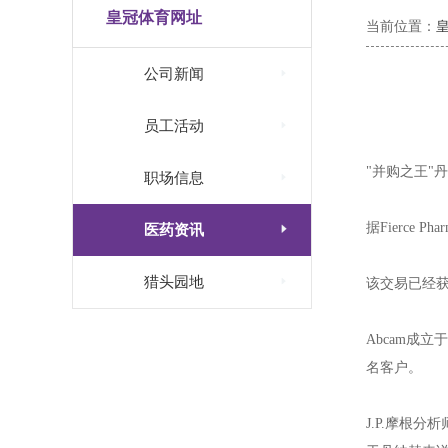
皇冠体育网址
当前位置：

公司新闻

员工活动
"并购之王"丹

职场信息
据Fierce

医药资讯

猎头园地
该交易已经获
Abcam成
名客户。
J.P.摩根