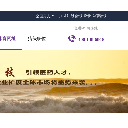

人才注册 |
猎头登录 |
兼职猎头
全国分支
免费咨询热线

体育网址
猎头职位
400-138-6860