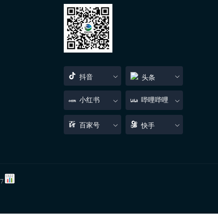
抖音
头条
小红书
哔哩哔哩
百家号
快手
77