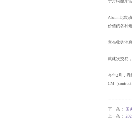
于丹纳赫来
Abcam此
价值的各种选
宣布收购消息
就此次交易
今年2月，丹
CM（contr
下一条：
国
上一条：
2