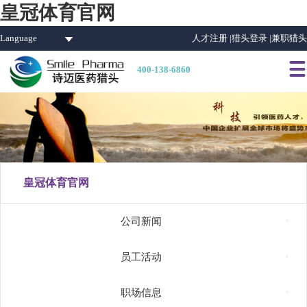
皇冠体育官网
Language
人才注册 |
猎头登录 |
兼职猎头

400-138-6860
皇冠体育官网

公司新闻

员工活动

职场信息