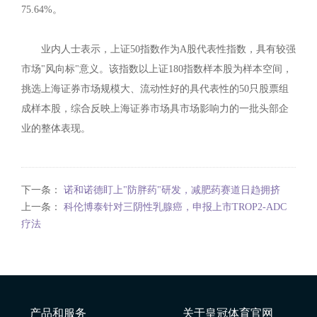
75.64%。
业内人士表示，上证50指数作为A股代表性指数，具有较强
市场"风向标"意义。该指数以上证180指数样本股为样本空间，
挑选上海证券市场规模大、流动性好的具代表性的50只股票组
成样本股，综合反映上海证券市场具市场影响力的一批头部企
业的整体表现。
下一条：
诺和诺德盯上"防胖药"研发，减肥药赛道日趋拥挤
上一条：
科伦博泰针对三阴性乳腺癌，申报上市TROP2-ADC
疗法
产品和服务
关于皇冠体育官网