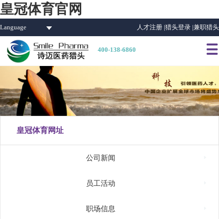
皇冠体育官网
Language
人才注册 |
猎头登录 |
兼职猎头

400-138-6860
皇冠体育网址

公司新闻

员工活动

职场信息