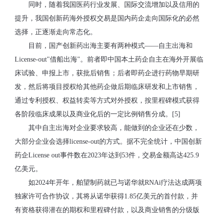
同时，随着我国医药行业发展、国际交流增加以及信用的
提升，我国创新药海外授权交易是国内药企走向国际化的必然
选择，正逐渐走向常态化。
目前，国产创新药出海主要有两种模式——自主出海和
License-out"借船出海"。前者即中国本土药企自主在海外开展临
床试验、申报上市，获批后销售；后者即药企进行药物早期研
发，然后将项目授权给其他药企做后期临床研发和上市销售，
通过专利授权、权益转卖等方式对外授权，按里程碑模式获得
各阶段临床成果以及商业化后的一定比例销售分成。[5]
其中自主出海对企业要求较高，能做到的企业还在少数，
大部分企业会选择license-out的方式。据不完全统计，中国创新
药企License out事件数在2023年达到53件，交易金额高达425.9
亿美元。
如2024年开年，舶望制药就已与诺华就RNAi疗法达成两项
独家许可合作协议，其将从诺华获得1.85亿美元的首付款，并
有资格获得潜在的期权和里程碑付款，以及商业销售的分级版