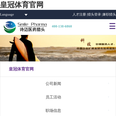
皇冠体育官网
Language
人才注册 |
猎头登录 |
兼职猎头

400-138-6860
皇冠体育官网

公司新闻

员工活动

职场信息