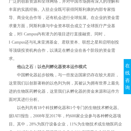
广泛的创新资源和全球网络，并对中国市场拥有深入的理解和
丰富的实践经验。入驻企业既可获得阿斯利康的内部专家指
导、商业化合作等，还有机会进行全球拓展。在企业的资金需
求量方面，阿斯利康与中金资本联合成立了全球医疗产业基
金，对I·Campus内有潜力的项目进行直接融资。同时，
I·Campus还与礼来亚洲基金、君联资本、联想之星和启明创投
等顶级投资机构合作，以满足在孵企业在各个阶段的资金需
求。
在
他山之石：以色列孵化器资本运作模式
线
中国孵化器起步较晚，与一些发达国家仍存在较大差距，
咨
这里我们以创新著称的以色列为例，其被认为拥有世界上最先
询
进的生物医药孵化器，这里我们从孵化器的资金来源和运作方
面对其进行分析。
以色列共有18个科技孵化器和1个专门的生物技术孵化器。
据IATI报告，2008年至2017年，约600家企业参与各种孵化器项
目。其中，28%为医疗设备企业，11%为生物技术或生物医药企