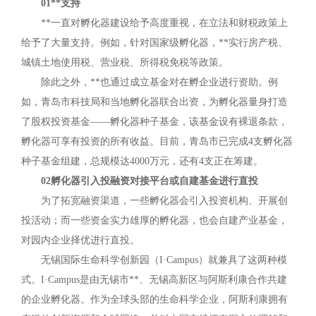
01**支持
**一直对孵化器建设给予高度重视，在立法和财税政策上
给予了大量支持。例如，针对国家级孵化器，**实行房产税、
城镇土地使用税、营业税、所得税免税等政策。
除此之外，**也通过成立基金对在孵企业进行资助。例
如，青岛市科技局和当地孵化器联合出资，为孵化器量身打造
了股权投资基金——孵化器种子基金，该基金设有裸退条款，
孵化器可享有投资的所有收益。目前，青岛市已完成4支孵化器
种子基金组建，总规模达4000万元，还有4支正在筹建。
02孵化器引入投融资对接平台或自建基金进行直投
为了拓宽融资渠道，一些孵化器会引入投资机构、开展创
投活动；而一些资金实力雄厚的孵化器，也会自建产业基金，
对园内企业择优进行直投。
无锡国际生命科学创新园（I·Campus）就兼具了这两种模
式。I·Campus是由无锡市**、无锡高新区与阿斯利康合作共建
的企业孵化器。作为全球头部的生命科学企业，阿斯利康拥有