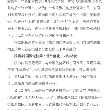
险资本，**将配对提供800万美元资金，孵化成功的企业上市或
并购后**资金退出，转为由专业投资机构接管运营；另一方面
则来源于境外投资，即跨国公司对其感兴趣的企业提供配套资
金。以色列**本着"共担风险，让利于人"的原则，与投资者共
同承担投资风险，但不分享投资所得利益；同时跨国公司的加
入，可以对潜力企业进行很好的考察和评估。
根据以色列孵化器运作模式的优秀经验，我们对国内的生
物医药孵化器在投融资方面提出以下两点建议：
跨境/跨国区域协同：境外孵化、内陆转化
跳出内陆视野局限，与金融优势区域协同发展，采用跨境/
跨国"飞地模式"，借助其资金优势赋能孵化器，可以考虑香
港、新加坡等地。香港可以借助粤港澳大湾区内地城市来发
展，就像澳门借助珠海横琴一样。
如：24年初上海医药与香港科技园公司共同设立沪港联合
创新孵化"01LABS Hong Kong"，以吸引来自全球的生物医药科
技创新团队、创新项目，与香港生命科技和医药创新资源进行