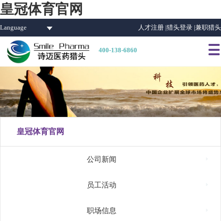
皇冠体育官网
Language
人才注册 |
猎头登录 |
兼职猎头

400-138-6860
皇冠体育官网

公司新闻

员工活动

职场信息