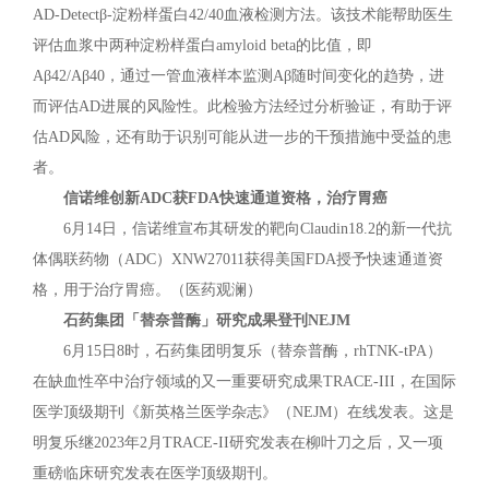
AD-Detectβ-淀粉样蛋白42/40血液检测方法。该技术能帮助医生
评估血浆中两种淀粉样蛋白amyloid beta的比值，即
Aβ42/Aβ40，通过一管血液样本监测Aβ随时间变化的趋势，进
而评估AD进展的风险性。此检验方法经过分析验证，有助于评
估AD风险，还有助于识别可能从进一步的干预措施中受益的患
者。
信诺维创新ADC获FDA快速通道资格，治疗胃癌
6月14日，信诺维宣布其研发的靶向Claudin18.2的新一代抗
体偶联药物（ADC）XNW27011获得美国FDA授予快速通道资
格，用于治疗胃癌。（医药观澜）
石药集团「替奈普酶」研究成果登刊NEJM
6月15日8时，石药集团明复乐（替奈普酶，rhTNK-tPA）
在缺血性卒中治疗领域的又一重要研究成果TRACE-III，在国际
医学顶级期刊《新英格兰医学杂志》（NEJM）在线发表。这是
明复乐继2023年2月TRACE-II研究发表在柳叶刀之后，又一项
重磅临床研究发表在医学顶级期刊。