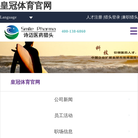
皇冠体育官网
Language
人才注册 |
猎头登录 |
兼职猎头

400-138-6860
皇冠体育官网

公司新闻

员工活动

职场信息