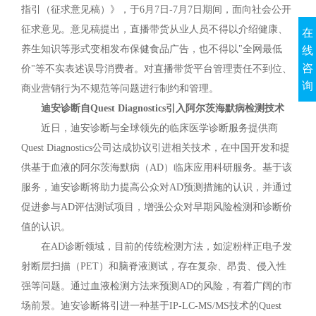
指引（征求意见稿）》，于6月7日-7月7日期间，面向社会公开
征求意见。意见稿提出，直播带货从业人员不得以介绍健康、
在
养生知识等形式变相发布保健食品广告，也不得以"全网最低
线
咨
价"等不实表述误导消费者。对直播带货平台管理责任不到位、
询
商业营销行为不规范等问题进行制约和管理。
迪安诊断自Quest Diagnostics引入阿尔茨海默病检测技术
近日，迪安诊断与全球领先的临床医学诊断服务提供商
Quest Diagnostics公司达成协议引进相关技术，在中国开发和提
供基于血液的阿尔茨海默病（AD）临床应用科研服务。基于该
服务，迪安诊断将助力提高公众对AD预测措施的认识，并通过
促进参与AD评估测试项目，增强公众对早期风险检测和诊断价
值的认识。
在AD诊断领域，目前的传统检测方法，如淀粉样正电子发
射断层扫描（PET）和脑脊液测试，存在复杂、昂贵、侵入性
强等问题。通过血液检测方法来预测AD的风险，有着广阔的市
场前景。迪安诊断将引进一种基于IP-LC-MS/MS技术的Quest