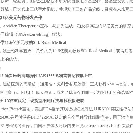
疗获新一轮融资，由武汉生物技术研究院百赢汇才基金和中喜基金投资，
人领域，已迭代出三代手术系统，并规划了三条产品管线，目标在未来两
18亿美元药物研发合作
日，Ascidian Therapeutics宣布，与罗氏达成一项总额高达约18
编辑（RNA exon editing）疗法。
1.6亿美元收购Silk Road Medical
日，波士顿科学宣布，总价约为11.6亿美元收购Silk Road Medical
风上的优势。
态
！迪哲医药高选择性JAK1***戈利昔替尼获批上市
日，迪哲医药的高瑞哲（通用名：戈利昔替尼胶囊）正式获得NMPA批准
巴瘤（r/r PTCL）成人患者，成为全球首个且唯一治疗PTCL的高选择性JA
FDA双重认定，现货型细胞疗法再获积极进展
urion Biotech宣布，美国FDA授予其现货型细胞疗法AURN001突破
RN001是同时获得BTD与RMAT认定的首个同种异体细胞疗法，用于治疗
与药物的组合，由同种异体人角膜内皮细胞neltependocel和Rho相关蛋白