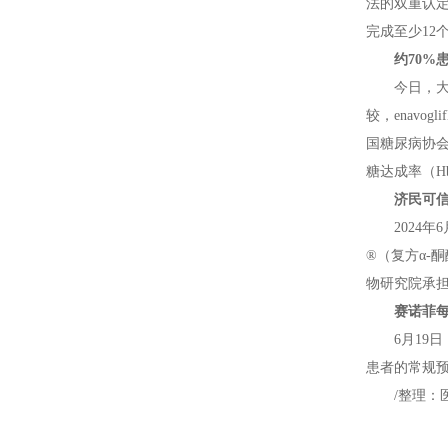
法的双重认定
完成至少12
约70%
今日，大熊
较，enav
国糖尿病协会（
糖达成率（H
济民可信
2024
®（复方α-
物研究院承
赛诺菲每
6月19日
患者的常规
/整理：