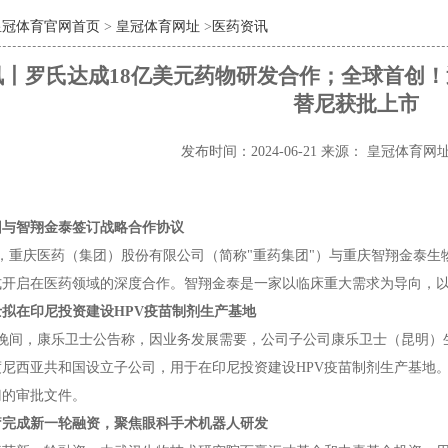
皇冠体育官网首页
>
皇冠体育网址
>
医药资讯
丨罗氏达成18亿美元药物研发合作；全球首创！
替尼获批上市
发布时间：2024-06-21
来源： 皇冠体育网
团与智翔金泰签订战略合作协议
日，重庆医药（集团）股份有限公司（简称"重药集团"）与重庆智翔金泰生
式开启在医药领域的深度合作。智翔金泰是一家以临床重大需求为导向，
拟在印尼投资建设HPV疫苗制剂生产基地
8日晚间，康乐卫士公告称，因业务发展需要，公司子公司康乐卫士（昆明
度尼西亚共和国设立子公司，用于在印尼投资建设HPV疫苗制剂生产基地
门的审批文件。
疗完成新一轮融资，聚焦眼科手术机器人研发