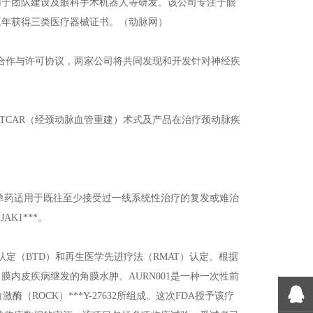
用于团队建设及眼科手术机器人等研发。该公司专注于眼
三年获得三类医疗器械证书。（动脉网）
亿美元的研究合作与许可协议，两家公司将共同发现和开发针对神经疾
，获得后者TCAR（经颈动脉血管重建）术式及产品在治疗颈动脉疾
，单药适用于既往至少接受过一线系统性治疗的复发或难治
K1***。
性疗法认定（BTD）和再生医学先进疗法（RMAT）认定。根据
角膜内皮疾病继发的角膜水肿。AURN001是一种一次性前
激酶（ROCK）***Y-27632所组成。这次FDA授予该疗