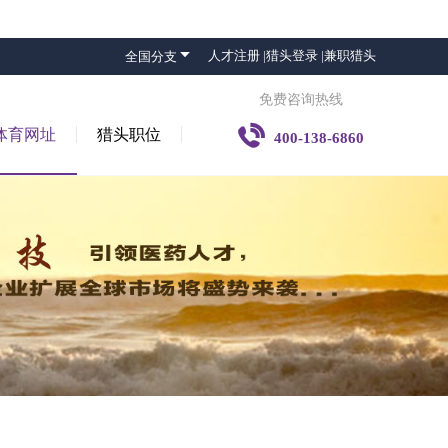

人才注册 |
猎头登录 |
兼职猎头
全国分支
免费咨询热线

体育网址
猎头职位
400-138-6860