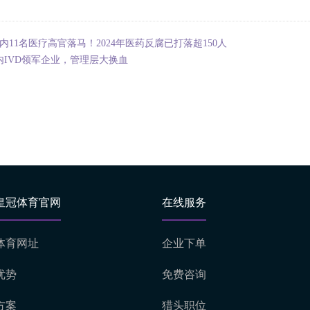
天内11名医疗高官落马！2024年医药反腐已打落超150人
内IVD领军企业，管理层大换血
皇冠体育官网
在线服务
体育网址
企业下单
优势
免费咨询
方案
猎头职位