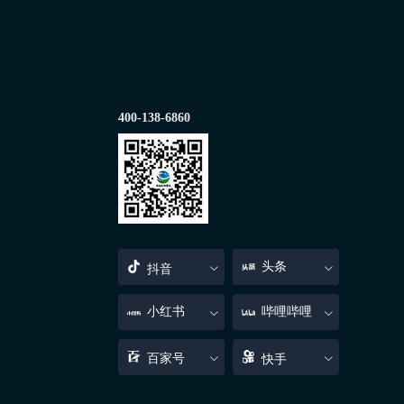
400-138-6860
头条
抖音
小红书
哔哩哔哩
百家号
快手