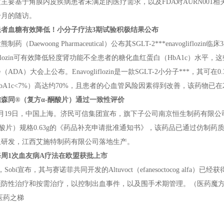
主要基于角膜内皮疾病患者未满足的医疗需求，以及FDA对AURN001
个月的随访。
患者血糖有效降低！小分子疗法3期试验积极结果公布
制药（Daewoong Pharmaceutical）公布其SGLT-2***enavog
ogliflozin可有效降低轻度肾功能不全患者的糖化血红蛋白（HbA1c）
ADA）大会上公布。Enavogliflozin是一款SGLT-2小分子***，其可
bA1c<7%）高达约70%，且患者的心血管风险因素得到改善，该药物已在2
森同®（复方α-酮酸片）通过一致性评价
年6月19日，中国上海。济民可信集团宣布，旗下子公司南京恒生制药有限
酮酸片）规格0.63g的《药品补充申请批准通知书》，该药品已通过仿制
担研发，江西艾施特制药有限公司落地生产。
周1次血友病A疗法在欧盟获批上市
，Sobi宣布，其与赛诺菲共同开发的Altuvoct（efanesoctocog a
预防性治疗和按需治疗，以控制出血事件，以及围手术期管理。（医药魔
医药之梯