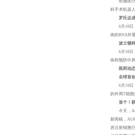
衔微医
科手术机器
罗氏达成
6月18
病的RNA外显子
波士顿科学1
6月18
病和预防中
医药动
全球首创
6月19
的外周T细胞淋
首个！获
今天，A
新闻稿，AU
房注射细胞疗法