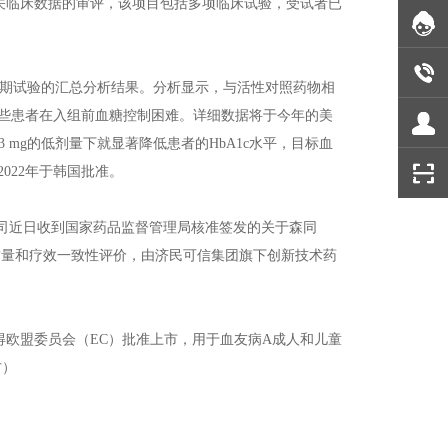
相关临床数据的审评，该项目包括多项临床试验，受试者已
liflozin临床3期试验的汇总分析结果。分析显示，与活性对照药物相
水平，这些患者在入组前血糖控制困难。详细数据将于今年的美
在0.3 mg的低剂量下就显著降低患者的HbA1c水平，目标血
022年于韩国批准。
公司近日收到国家药品监督管理局核准签发的关于森同
药质量和疗效一致性评价，由济民可信集团旗下创新技术药
lfa）已经获得欧盟委员会（EC）批准上市，用于血友病A成人和儿童
方）