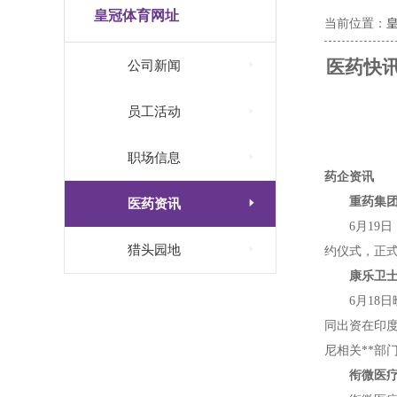
皇冠体育网址
当前位置：
医药快讯

公司新闻

员工活动

职场信息
药企资讯
重药集

医药资讯
6月19

猎头园地
约仪式，正
康乐卫士
6月1
同出资在印
尼相关**部
衔微医