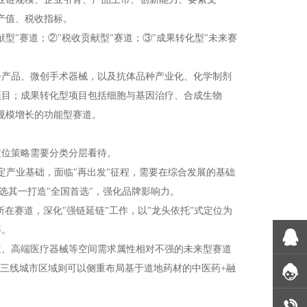
产值、税收指标。
型"赛道；②"税收贡献型"赛道；③"成果转化型"未来赛
子产品、微创手术器械，以及抗体品种产业化、化学制剂
项目；成果转化型项目包括细胞与基因治疗、合成生物
期规模增长的功能型赛道。
定位策略需要分类分层看待。
定产业基础，面临"再出发"征程，需要在综合发展的基础
选其一打造"全国首选"，强化品牌影响力。
所在赛道，深化"强链延链"工作，以"龙头依托"式定位为
等。
道、高端医疗器械等空间需求属性相对不强的未来型赛道
、三线城市区域则可以侧重布局基于道地药材的中医药+融