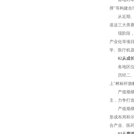
撑"等构建
从近期、
道这三大类赛
现阶段
产业化等项
学、医疗机器
02从成
各地区
历经二、
上"树标杆旗
产值规模
主，力争打
产值规
形成布局和示
合产业、医
03从赛