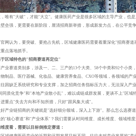
，唯有"大破"，才能"大立"。健康医药产业是很多区域的主导产业，也
业壁垒强，更需要在新阶段，厘清招商新举措，形成新发力点，在公平竞争
官网认为，要突破、要抢占先机，区域健康医药需要着重深化"招商赛道再
大重点落地抓手。
于区域特色的"招商赛道再定位"
产业赛道类别多，涉及一、二、三产的13个大类、58个中类和92个小
生物制品、医疗器械、化妆品、健康营养食品、CXO等领域，各领域的产
往因缺乏系统研究和专业支撑，加之招商任务指标压力大，无法深入产业链
间同质化竞争"和"本地产业散小乱"，难以成链成群发展，更谈不上"区域
进重点"失去方向和不知所措，只好"跟风集大成"。
做好产业链招商的关键就是"选好细分领域，深入上下游"。那么怎么选赛
的"核心赛道"和"产业体系"？我们需要从时间维度、成长维度、领域维
间维度看，需要以目标倒推定赛道：
本区域健康医药产业的近期和远期发展目标不同，往往未对产业发展的"产