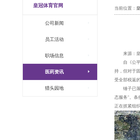
皇冠体育官网
当前位置：

公司新闻

员工活动
来源：

职场信息
自《公平
持，但对于

医药资讯
受全部税返的

猎头园地
锤子已
态服务"。条
正在抓紧组