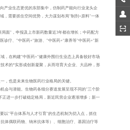
发向产业生态更优的东部集中，仿制药产能向行业龙头企
域，需要抓住空间优势，大力谋划布局"制剂+原料"一体
新局面"，申报及上市新药数量近3年都在增长；中药配方
疗、"中医药+"旅游、"中医药+"康养等"中医药+"新
域，在构建"中医药+"健康外围衍生业态上具备较好市场
技术的*实形成创新凝聚，从而培育大企业、大品种，形
之一，也是未来生物医药行业格局的关键。
的机会与潜能。生物药各细分赛道发展呈现不同的"三个阶
下正进一步打破稳定格局，新近民营企业逐渐增多；新一
要以"平台体系与人才引育"的生态机制为切入点，抓住
、抗体偶联药物、纳米抗体等）、细胞治疗、基因治疗等