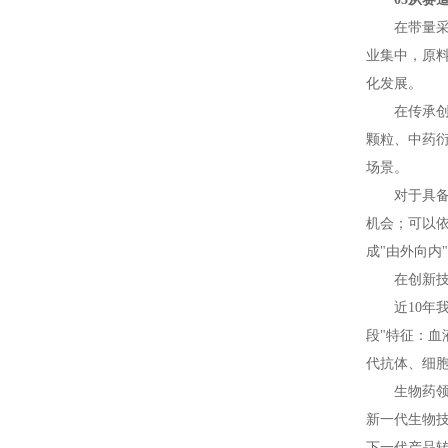
在带量
业集中，原料
化发展。
在传承创
颗粒、中药衍
场景。
对于具
机会；可以
成"由外向内
在创新
近10
段"特征：
代抗体、细
生物药领
新一代生物
下一代产品