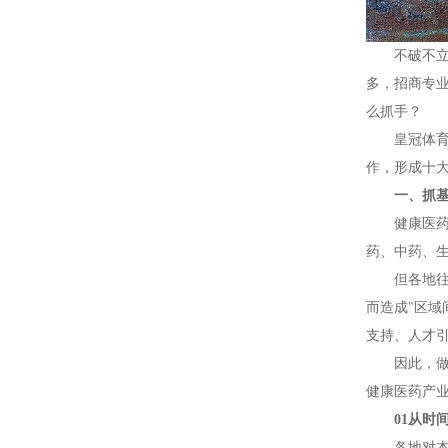
不破不立
多，招商专
么抓手？
皇冠体育
作，形成十
一、抓基
健康医药
药、中药、
但各地往
而造成"区域
支持、人才引
因此，
健康医药产业
01从时
各地对