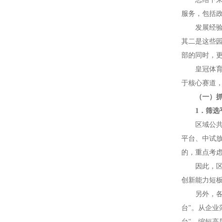
服务，包括
发展经
其二是这些园
部的同时，
皇冠体
于核心赛道，
（一）
1．筛选
区域公
平台、中试
的，重点考虑
因此，
创新能力短
另外，
台"。从企
台"，缩短