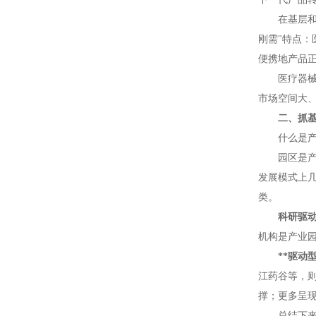
在基层和
刚需"特点
便携地产品
医疗器
市场空间大、
二、抓基
什么是
园区是
发展模式上
类。
科研驱
机构是产业园
**驱动
江药谷等，
撑；更多呈现
总结下