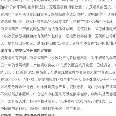
合理的评价体系和细化目标追踪，更看重项目招引数量，以及项目的固投、
远期的产值和税收贡献目标看，区域招商赛道定位时，要明确①"产值贡献
道选择的比例，以及区域落地的承载支撑性，构建"立体化"的产业体系。
，健康医药产业产值贡献型项目包括有体外诊断、高值耗材、医疗健康电
目；税收贡献型项目包括有药械外包服务、规模型数字健康、医药商业等
人、脑机接口等项目。以"目标倒推"定赛道，选择能够支撑"短-中-长"
长维度看，需要以特色属性定赛道
位资源条件有强弱，健康医药产业发展处所的阶段也不同，对于赛道的再
三十年的发展积累，产值规模突破500亿元的区县或开发区，已经具备一
帜"，以"升级跨越"式定位为主，可以在规模支撑型赛道和未来型赛道上各
在100-500亿元的区域，需要围绕本区域产业的最大增长引擎和龙头企业
造区域细分赛道强特色，如像湖州美妆产业，资阳牙谷、昆山小核酸产业
模不大或刚起步区域，中心城市中心区则可以在数字健康、细胞与基因赛
范，因具备人才、科创等联动要素，"无中生有"式布局可行性较大；二
药中间体与原料药、高端药用辅料等关键上游产业链。
道趋势看，需要识别增长引擎定赛道