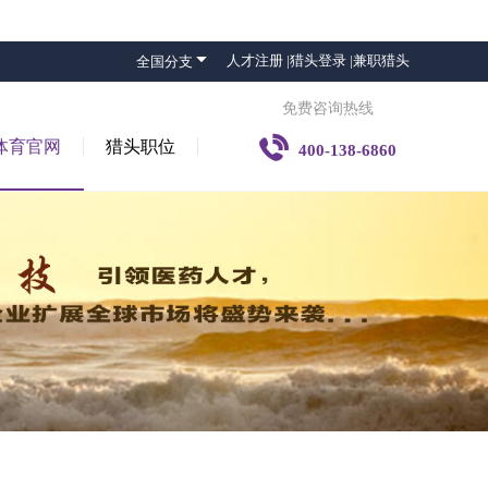

人才注册 |
猎头登录 |
兼职猎头
全国分支
免费咨询热线

体育官网
猎头职位
400-138-6860