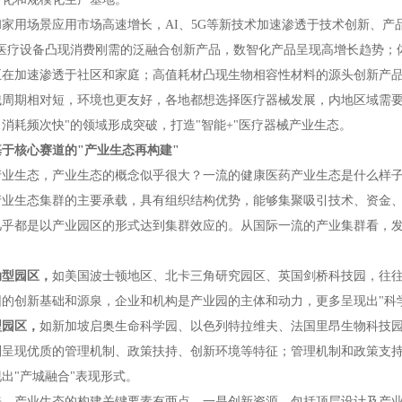
家用场景应用市场高速增长，AI、5G等新技术加速渗透于技术创新、产
：医疗设备凸现消费刚需的泛融合创新产品，数智化产品呈现高增长趋势；
正在加速渗透于社区和家庭；高值耗材凸现生物相容性材料的源头创新产
械周期相对短，环境也更友好，各地都想选择医疗器械发展，内地区域需要
消耗频次快"的领域形成突破，打造"智能+"医疗器械产业生态。
于核心赛道的"产业生态再构建"
产业生态，产业生态的概念似乎很大？一流的健康医药产业生态是什么样
产业生态集群的主要承载，具有组织结构优势，能够集聚吸引技术、资金
几乎都是以产业园区的形式达到集群效应的。从国际一流的产业集群看，发
动型园区，
如美国波士顿地区、北卡三角研究园区、英国剑桥科技园，往
的创新基础和源泉，企业和机构是产业园的主体和动力，更多呈现出"科
型园区，
如新加坡启奥生命科学园、以色列特拉维夫、法国里昂生物科技园
则呈现优质的管理机制、政策扶持、创新环境等特征；管理机制和政策支
出"产城融合"表现形式。
来，产业生态的构建关键要素有两点，一是创新资源，包括顶层设计及产