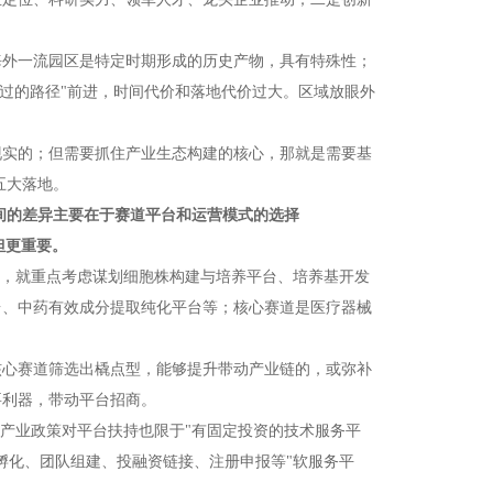
海外一流园区是特定时期形成的历史产物，具有特殊性；
走过的路径"前进，时间代价和落地代价过大。区域放眼外
现实的；但需要抓住产业生态构建的核心，那就是需要基
"五大落地。
域间的差异主要在于赛道平台和运营模式的选择
但更重要。
的，就重点考虑谋划细胞株构建与培养平台、培养基开发
台、中药有效成分提取纯化平台等；核心赛道是医疗器械
核心赛道筛选出橇点型，能够提升带动产业链的，或弥补
要利器，带动平台招商。
的产业政策对平台扶持也限于"有固定投资的技术服务平
孵化、团队组建、投融资链接、注册申报等"软服务平