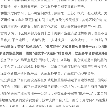
政策扶持、多元化投资主体、公共服务平台和专业化运营等。
验和模式需要学习，但不可复制移植，原因之一是苏州模式、张江模式、
区历经20-30年甚至更长的时间才走到今天的发展程度，其他区域沿着"
更应该注重内生式挖掘，辅以数字化方式，找到最优解去构建产业生态。
育官网认为，什么要素都具备的十全十美的产业生态是理想型的，也是不
重点抓"平台建设"、"政策迭代"、"人才支撑"、"基金撬动"、"企业服务
抓平台建设：需要"软硬结合"、"数实结合"方式共建公共服务平台；区
平台类型是关键，需要"硬技术+软服务"结合布局，软服务平台容易忽略
共服务平台的布局重点是要"围绕核心赛道"来落地，核心领域是生物制品
放大平台等；核心领域是中医药的，就重点考虑谋划药食同源产品开发平
谋划创新技术研究院平台、灭菌服务平台、产品推广CSO平台等。
区域公共服务平台的建设首要任务就是慎重推敲确定平台建设类型，围绕
板的平台；同时，该平台是充分满足存量企业需求的，也是招引项目的重
各地生物医药产业公共服务平台建设，多数意识停留在"技术平台"，出台
业落地区域发展的需求视角看，技术支撑平台只是一部分；更需要布局创业
高层次人才项目、中小企业等落地达产、产品上市的时间。