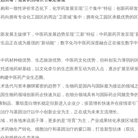
采购和一致性评价常态化下，化学药发展呈现"三个集中"特征：创新药研
药向拥有专业化工园区的周边"卫星城"集中；拥有化工园区承载优势的区
新发展主旋律下，中医药发展趋势呈现"三新"特征：中药新药开发呈现"
生品正在成为最强的"新动能"；数字化与中医药深度融合正在催生数字中医诊
备中药材种植优势、生态旅游优势、中医药文化优势，但科创实力薄弱的区
依托道地药材基础，以文化牵引的生态医养互动为切入点，逐步扩展至研发
"构建中医药产业生态圈。
技术迭代与资本捆绑紧密的趋势下，生物药是国内与国际最为接近的领域
年我国生物药领域创新药企快速兴起，在细分领域具有与国际药企同频竞争
血液制品、重组蛋白增长稳定但新进入企业少；疫苗增长快速并在疫情牵引
胞治疗与基因治疗以中小创新企业为主，正在成为未来主流增长。
域，对各地来说底子薄，更多的是"培育"为主，产业成果转化承接区域需
技术药物生产转化、细胞治疗和基因治疗的窗口期，打造新型抗体（双抗
转化和规模化生产基地。