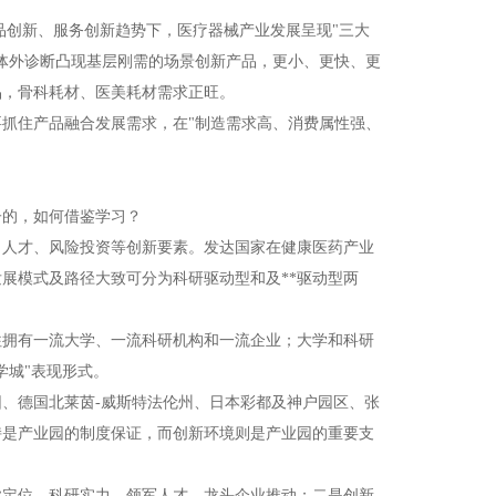
品创新、服务创新趋势下，医疗器械产业发展呈现"三大
体外诊断凸现基层刚需的场景创新产品，更小、更快、更
品，骨科耗材、医美耗材需求正旺。
抓住产品融合发展需求，在"制造需求高、消费属性强、
子的，如何借鉴学习？
、人才、风险投资等创新要素。发达国家在健康医药产业
展模式及路径大致可分为科研驱动型和及**驱动型两
往拥有一流大学、一流科研机构和一流企业；大学和科研
学城"表现形式。
、德国北莱茵-威斯特法伦州、日本彩都及神户园区、张
持是产业园的制度保证，而创新环境则是产业园的重要支
业定位、科研实力、领军人才、龙头企业推动；二是创新