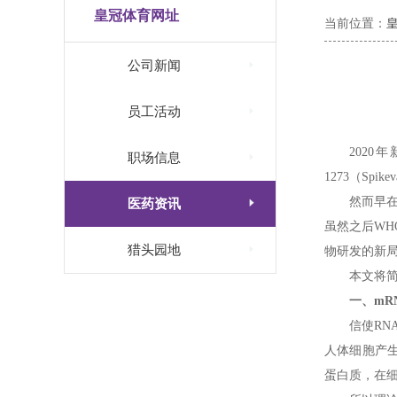
皇冠体育网址
当前位置：

公司新闻

员工活动
2020

职场信息
1273（S
然而早在

医药资讯
虽然之后WH

猎头园地
物研发的新
本文将
一、mR
信使RN
人体细胞产
蛋白质，在