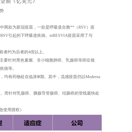
趋势
中两款为新冠疫苗，一款是呼吸道合胞**（RSV）疫
由RSV引起的下呼吸道疾病。mRESVIA疫苗采用了与
，前者约为后者的4倍以上。
他则主要针对黑色素瘤、非小细胞肺癌、乳腺癌等癌症领
性疾病等。
均有药物处在临床Ⅲ期。其中，流感疫苗仍以Moderna
Ⅲ期。而针对乳腺癌、胰腺导管腺癌、结肠癌的管线最快处
紧急使用授权）