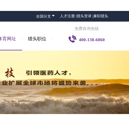

人才注册 |
猎头登录 |
兼职猎头
全国分支
免费咨询热线

体育网址
猎头职位
400-138-6860