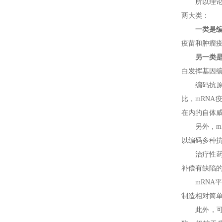
所以理论
两大类：
一类是编
疫苗和肿瘤
另一类是
白发挥基因编
编码抗
比，mRN
在内的自体
另外，m
以编码多种
治疗性
补偿有缺陷的
mRN
制造相对简
此外，可