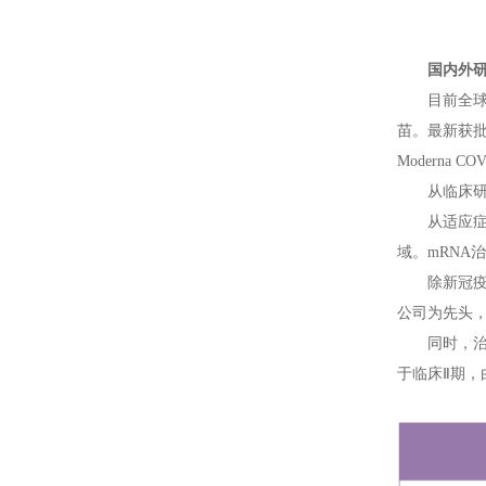
国内外
目前全球
苗。最新获批
Moderna
从临床研
从适应症
域。mRNA
除新冠疫
公司为先头，下
同时，治
于临床Ⅱ期，由