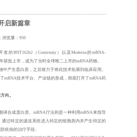
力开启新篇章
址
浏览量：950
T162b2（Comirnaty）以及Moderna的mRNA-
2022年获批上市，成为了当时全球唯二上市的mRNA药物。
动物中产生蛋白质，之后致力于将此技术拓展到临床应用。
快了mRNA技术平台、产业链的形成，彻底打开了mRNA药
展方向。
翻译合成蛋白质。mRNA疗法则是一种利用mRNA来指导
，通过特定的递送系统进入特定的细胞质内并产生特定的
预防疾病的治疗手段。