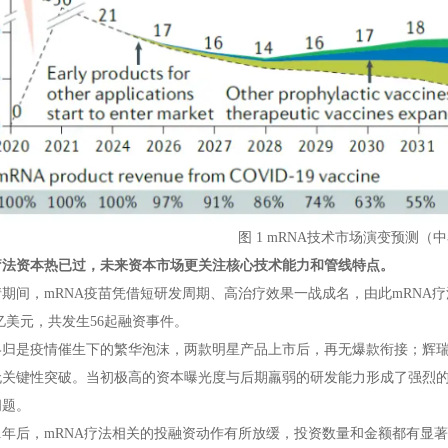
图 1 mRNA技术市场演变预测（
A疗法资本热已过，未来资本市场更关注核心技术能力和管线特点。
期间，mRNA疫苗凭借短研发周期、高治疗效果一战成名，由此mRNA疗法
42亿美元，共发生56起融资事件。
归是疫情催生下的繁华泡沫，两款明星产品上市后，再无爆款衔接；辉瑞、Bio
无关键性突破。当初极高的资本曝光度与后期羸弱的研发能力形成了强烈
问题。
21年后，mRNA疗法相关的投融资动作有所放缓，投资数量和金额都有显