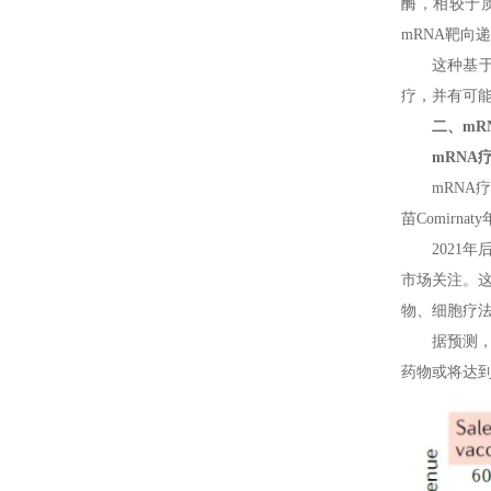
酶，相较于
mRNA靶向
这种基
疗，并有可
二、mR
mRN
mRNA
苗Comirn
2021
市场关注。这
物、细胞疗法
据预测，
药物或将达到4