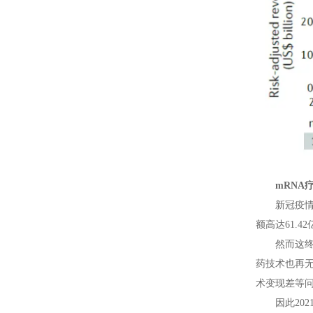
mRN
新冠疫情
额高达61.
然而这终
药技术也再
术变现差等
因此20