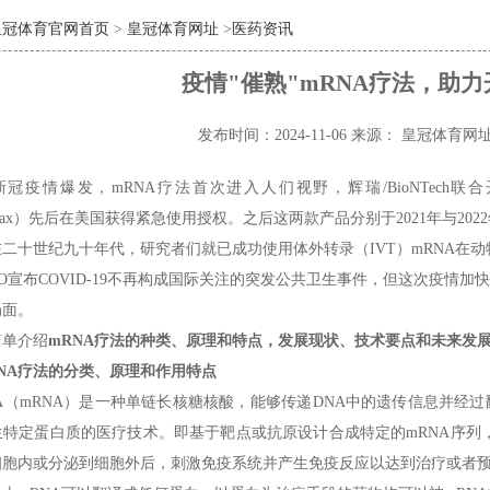
皇冠体育官网首页
>
皇冠体育网址
>
医药资讯
疫情"催熟"mRNA疗法，助
发布时间：2024-11-06
来源： 皇冠体育网
年新冠疫情爆发，mRNA疗法首次进入人们视野，辉瑞/BioNTech联合开发的BN
pikevax）先后在美国获得紧急使用授权。之后这两款产品分别于2021年与
二十世纪九十年代，研究者们就已成功使用体外转录（IVT）mRNA在
O宣布COVID-19不再构成国际关注的突发公共卫生事件，但这次疫情加
局面。
简单介绍
mRNA疗法的种类、原理和特点，发展现状、技术要点和未来发
NA疗法的分类、原理和作用特点
A（mRNA）是一种单链长核糖核酸，能够传递DNA中的遗传信息并经过
生特定蛋白质的医疗技术。即基于靶点或抗原设计合成特定的mRNA序列
细胞内或分泌到细胞外后，刺激免疫系统并产生免疫反应以达到治疗或者