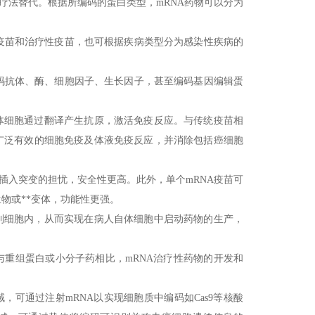
A疗法替代。根据所编码的蛋白类型，mRNA药物可以分为
疫苗和治疗性疫苗，也可根据疾病类型分为感染性疾病的
码抗体、酶、细胞因子、生长因子，甚至编码基因编辑蛋
体细胞通过翻译产生抗原，激活免疫反应。与传统疫苗相
广泛有效的细胞免疫及体液免疫反应，并消除包括癌细胞
对插入突变的担忧，安全性更高。此外，单个mRNA疫苗可
物或**变体，功能性更强。
到细胞内，从而实现在病人自体细胞中启动药物的生产，
与重组蛋白或小分子药相比，mRNA治疗性药物的开发和
，可通过注射mRNA以实现细胞质中编码如Cas9等核酸