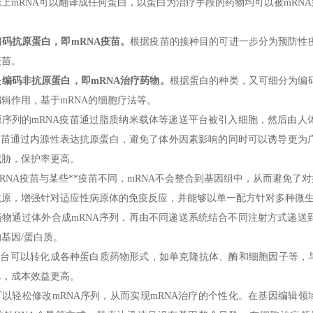
上mRNA可以翻译成任何蛋白，以蛋白为治疗手段的药物均可以被mRN
码抗原蛋白，即mRNA疫苗。
根据疫苗的接种目的可进一步分为预防性
疫苗。
编码非抗原蛋白，即mRNA治疗药物。
根据蛋白的种类，又可细分为编
辑作用，基于mRNA的细胞疗法等。
原序列的mRNA疫苗通过脂质纳米载体等递送平台被引入细胞，然后由人
A疫苗通过内源性表达抗原蛋白，避免了体外因素影响的同时可以诱导更为
威胁，保护率更高。
RNA疫苗与某些**疫苗不同，mRNA不会整合到基因组中，从而避免了
抗原，增强针对适应性病原体的免疫反应，并能够以单一配方针对多种微生
药物通过体外合成mRNA序列，再由不同递送系统结合不同注射方式递送
基因/蛋白质。
A平台可以转化成各种蛋白质药物形式，如单克隆抗体、酶和细胞因子等，
单，成本效益更高。
以轻松修改mRNA序列，从而实现mRNA治疗的个性化。在基因编辑领域