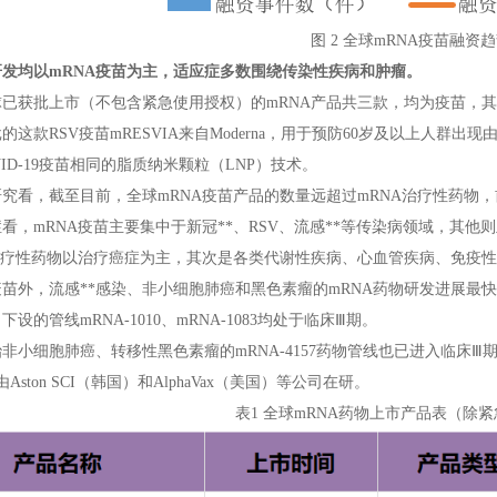
图 2 全球mRNA疫苗融资
研发均以mRNA疫苗为主，适应症多数围绕传染性疾病和肿瘤。
已获批上市（不包含紧急使用授权）的mRNA产品共三款，均为疫苗，其
的这款RSV疫苗mRESVIA来自Moderna，用于预防60岁及以上人群出现
 COVID-19疫苗相同的脂质纳米颗粒（LNP）技术。
究看，截至目前，全球mRNA疫苗产品的数量远超过mRNA治疗性药物
看，mRNA疫苗主要集中于新冠**、RSV、流感**等传染病领域，其
治疗性药物以治疗癌症为主，其次是各类代谢性疾病、心血管疾病、免疫
苗外，流感**感染、非小细胞肺癌和黑色素瘤的mRNA药物研发进展最快，
设的管线mRNA-1010、mRNA-1083均处于临床Ⅲ期。
非小细胞肺癌、转移性黑色素瘤的mRNA-4157药物管线也已进入临床
Aston SCI（韩国）和AlphaVax（美国）等公司在研。
表1 全球mRNA药物上市产品表（除