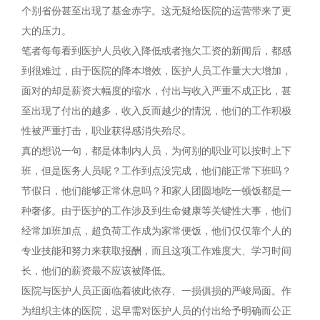
个别省份甚至出现了基金赤字。这无疑给医院的运营带来了更
大的压力。
笔者每每看到医护人员收入降低或者拖欠工资的新闻后，都感
到很难过，由于医院的降本增效，医护人员工作量大大增加，
面对的却是薪资大幅度的缩水，付出与收入严重不成正比，甚
至出现了付出的越多，收入反而越少的情況，他们的工作积极
性被严重打击，职业获得感消失殆尽。
真的想说一句，都是体制内人员，为何别的职业可以按时上下
班，但是医务人员呢？工作到点没完成，他们能正常下班吗？
节假日，他们能够正常休息吗？和家人团圆地吃一顿饭都是一
种奢侈。由于医护的工作涉及到生命健康等关键性大事，他们
经常加班加点，超负荷工作成为家常便饭，他们仅仅靠个人的
专业技能和努力来获取报酬，而且这项工作难度大、学习时间
长，他们的薪资最不应该被降低。
医院与医护人员正面临着彼此依存、一损俱损的严峻局面。作
为组织主体的医院，迟早需对医护人员的付出给予明确而公正