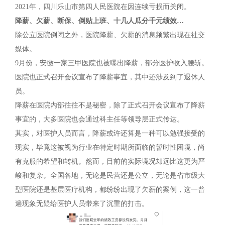
2021年，四川乐山市第四人民医院在因连续亏损而关闭。
降薪、欠薪、断保、倒贴上班、十几人瓜分千元绩效…
除公立医院倒闭之外，医院降薪、欠薪的消息频繁出现在社交
媒体。
9月份，安徽一家三甲医院也被曝出降薪，部分医护收入腰斩。
医院也正式召开会议宣布了降薪事宜，其中还涉及到了退休人
员。
降薪在医院内部往往不是秘密，除了正式召开会议宣布了降薪
事宜的，大多医院也会通过科主任等领导层正式传达。
其实，对医护人员而言，降薪或许还算是一种可以勉强接受的
现实，毕竟这被视为行业在特定时期所面临的暂时性困境，尚
有克服的希望和转机。然而，目前的实际境况却远比这更为严
峻和复杂。全国各地，无论是民营还是公立，无论是省市级大
型医院还是基层医疗机构，都纷纷出现了欠薪的案例，这一普
遍现象无疑给医护人员带来了沉重的打击。