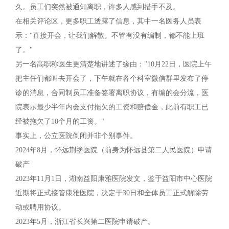
久。员工们突然被通知离职，许多人感到措手不及。
在相关评论区，更多职工透露了信息，其中一名医务人员表
示："直接开会，让我们解散。不管有没有编制，都不能上班
了。"
另一名高职称医生更清楚地讲述了缘由："10月22日，医院上午
把主任们都叫去开会了，下午就在各个科室微信群里发布了停
诊的消息，合同制员工准备签署离职协议，有编的会分流，医
院表示最少半年内会支付拖欠的工资和赔偿金，此前有职工已
经被拖欠了10个月的工资。"
事实上，公立医院倒闭并非个别事件。
2024年8月，怀远荆塗医院（前身为怀远县第二人民医院）申请
破产
2023年11月1日，湖南益阳康雅医院发文，鉴于益阳市中心医院
近期将正式接管康雅医院，决定于30日和全体员工正式解除劳
动或聘用协议。
2023年5月，浙江省长兴第二医院申请破产。