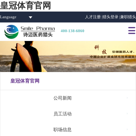
皇冠体育官网
Language
人才注册 |
猎头登录 |
兼职猎头

400-138-6860
皇冠体育官网

公司新闻

员工活动

职场信息