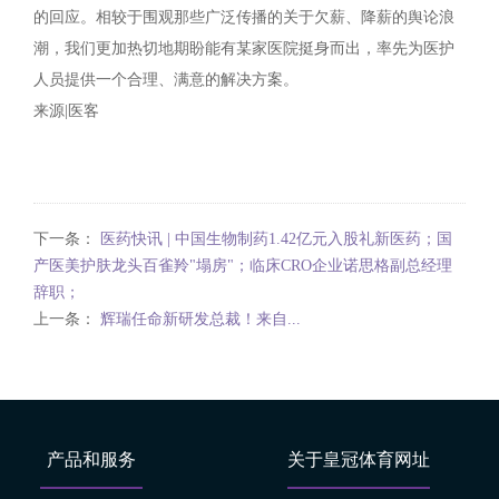
的回应。相较于围观那些广泛传播的关于欠薪、降薪的舆论浪
潮，我们更加热切地期盼能有某家医院挺身而出，率先为医护
人员提供一个合理、满意的解决方案。
来源|医客
下一条：
医药快讯 | 中国生物制药1.42亿元入股礼新医药；国
产医美护肤龙头百雀羚"塌房"；临床CRO企业诺思格副总经理
辞职；
上一条：
辉瑞任命新研发总裁！来自...
产品和服务
关于皇冠体育网址