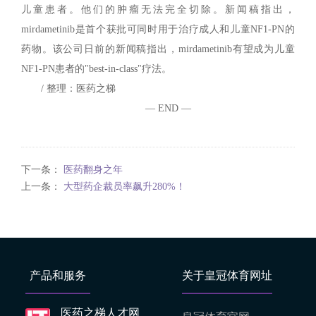
儿童患者。他们的肿瘤无法完全切除。新闻稿指出，
mirdametinib是首个获批可同时用于治疗成人和儿童NF1-PN的
药物。该公司日前的新闻稿指出，mirdametinib有望成为儿童
NF1-PN患者的"best-in-class"疗法。
/ 整理：医药之梯
— END —
下一条：
医药翻身之年
上一条：
大型药企裁员率飙升280%！
产品和服务
关于皇冠体育网址
医药之梯人才网