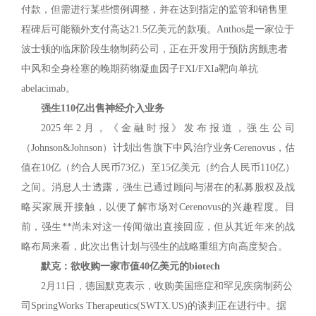
付款，但需进行某些惯例调整，并在达到指定的监管和销售里
程碑后可能额外支付高达21.5亿美元的款项。Anthos是一家位于
波士顿的临床阶段生物制药公司，正在开发用于预防房颤患者
中风和全身栓塞的晚期药物凝血因子FXI/FXIa靶向单抗
abelacimab。
强生110亿出售神经介入业务
2025年2月，《金融时报》发布报道，强生公司
（Johnson&Johnson）计划出售旗下中风治疗业务Cerenovus，估
值在10亿（约合人民币73亿）至15亿美元（约合人民币110亿）
之间。消息人士透露，强生已通过顾问与潜在的私募股权及战
略买家展开接触，以便了解市场对Cerenovus的兴趣程度。目
前，强生**尚未对这一传闻做出直接回应，但从其近年来的战
略布局来看，此次出售计划与强生的战略重组方向高度契合。
默克：欲收购一家市值40亿美元的biotech
2月11日，德国默克表示，收购美国癌症和罕见疾病制药公
司SpringWorks Therapeutics(SWTX.US)的谈判正在进行中。据