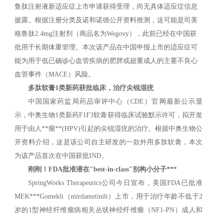
鲁肽注射液新适应症上市申请获得受理，尚无具体适应症信息
披露。根据注册分类及诺和诺德公开资料推测，这可能是司美
格鲁肽2.4mg注射剂（商品名为Wegovy），此前已经在中国获
批用于长期体重管理。本次该产品在中国申报上市的适应症可
能为用于低已确诊心血管疾病的肥胖或超重成人的主要不良心
血管事件（MACE）风险。
多肽软膏1类新药获批临床，治疗尖锐湿疣
中国国家药监局药品审评中心（CDE）官网最新公示显
示，中奥生物1类新药F1F3软膏获得临床试验默示许可，拟开发
用于由人**瘤**(HPV)引起的尖锐湿疣的治疗。根据中奥生物公
开资料介绍，这是该公司自主研发的一款外用多肽软膏，本次
为该产品首次在中国获批IND。
刚刚！FDA批准潜在"best-in-class"别构小分子***
SpringWorks Therapeutics公司今日宣布，美国FDA已批准
MEK***Gomekli（mirdametinib）上市，用于治疗年龄不低于2
岁的1型神经纤维瘤病相关丛状神经纤维瘤（NF1-PN）成人和