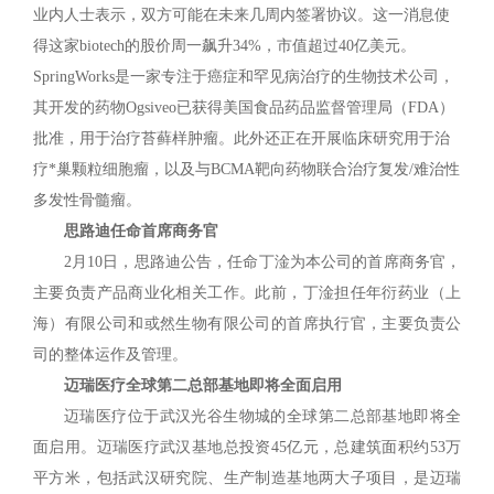
业内人士表示，双方可能在未来几周内签署协议。这一消息使
得这家biotech的股价周一飙升34%，市值超过40亿美元。
SpringWorks是一家专注于癌症和罕见病治疗的生物技术公司，
其开发的药物Ogsiveo已获得美国食品药品监督管理局（FDA）
批准，用于治疗苔藓样肿瘤。此外还正在开展临床研究用于治
疗*巢颗粒细胞瘤，以及与BCMA靶向药物联合治疗复发/难治性
多发性骨髓瘤。
思路迪任命首席商务官
2月10日，思路迪公告，任命丁淦为本公司的首席商务官，
主要负责产品商业化相关工作。此前，丁淦担任年衍药业（上
海）有限公司和或然生物有限公司的首席执行官，主要负责公
司的整体运作及管理。
迈瑞医疗全球第二总部基地即将全面启用
迈瑞医疗位于武汉光谷生物城的全球第二总部基地即将全
面启用。迈瑞医疗武汉基地总投资45亿元，总建筑面积约53万
平方米，包括武汉研究院、生产制造基地两大子项目，是迈瑞