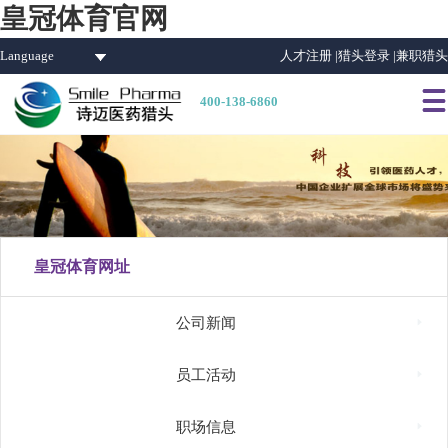
皇冠体育官网
Language
人才注册 |
猎头登录 |
兼职猎头

400-138-6860
皇冠体育网址

公司新闻

员工活动

职场信息