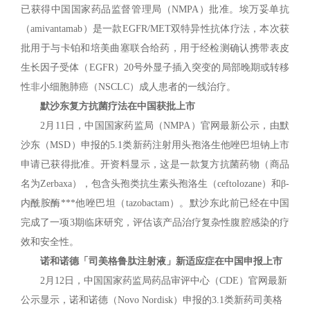
已获得中国国家药品监督管理局（NMPA）批准。埃万妥单抗
（amivantamab）是一款EGFR/MET双特异性抗体疗法，本次获
批用于与卡铂和培美曲塞联合给药，用于经检测确认携带表皮
生长因子受体（EGFR）20号外显子插入突变的局部晚期或转移
性非小细胞肺癌（NSCLC）成人患者的一线治疗。
默沙东复方抗菌疗法在中国获批上市
2月11日，中国国家药监局（NMPA）官网最新公示，由默
沙东（MSD）申报的5.1类新药注射用头孢洛生他唑巴坦钠上市
申请已获得批准。开资料显示，这是一款复方抗菌药物（商品
名为Zerbaxa），包含头孢类抗生素头孢洛生（ceftolozane）和β-
内酰胺酶***他唑巴坦（tazobactam）。默沙东此前已经在中国
完成了一项3期临床研究，评估该产品治疗复杂性腹腔感染的疗
效和安全性。
诺和诺德「司美格鲁肽注射液」新适应症在中国申报上市
2月12日，中国国家药监局药品审评中心（CDE）官网最新
公示显示，诺和诺德（Novo Nordisk）申报的3.1类新药司美格