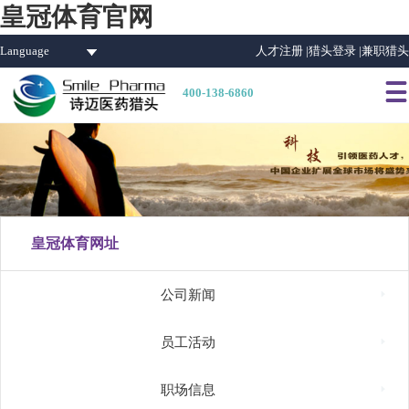
皇冠体育官网
Language
人才注册 |
猎头登录 |
兼职猎头

400-138-6860
皇冠体育网址

公司新闻

员工活动

职场信息