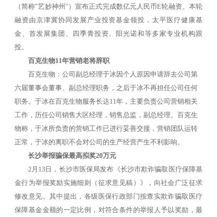
（简称"艺妙神州"）宣布正式完成数亿元人民币E轮融资。本轮
融资由京津冀协同发展产业投资基金领投，太平医疗健康基
金、首发展集团、四季青投资、阳光诺和等多家专业机构跟
投。
百克生物11年营销老将辞职
百克生物：公司副总经理于冰因个人原因申请辞去公司第
六届董事会董事、副总经理职务，之后于冰不再担任公司任何
职务。于冰在百克生物服务长达11年，主要负责公司营销相关
工作，历任公司销售大区经理，销售总监，副总经理。百克生
物称，于冰所负责的营销工作已进行妥善交接，营销团队运转
正常，于冰的离职不会对公司的生产经营产生不利影响。
长沙举报骗保最高拟奖20万元
2月13日，长沙市医保局发布《长沙市欺诈骗取医疗保障基
金行为举报奖励实施细则（征求意见稿）》，向社会广泛征求
修改意见。其中提出，各级医保行政部门按查实欺诈骗取医疗
保障基金金额的一定比例，对符合条件的举报人予以奖励，最