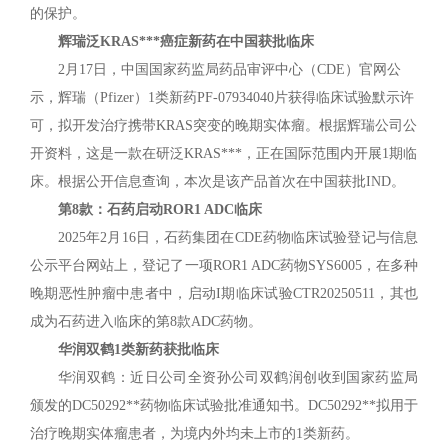
的保护。
辉瑞泛KRAS***癌症新药在中国获批临床
2月17日，中国国家药监局药品审评中心（CDE）官网公
示，辉瑞（Pfizer）1类新药PF-07934040片获得临床试验默示许
可，拟开发治疗携带KRAS突变的晚期实体瘤。根据辉瑞公司公
开资料，这是一款在研泛KRAS***，正在国际范围内开展1期临
床。根据公开信息查询，本次是该产品首次在中国获批IND。
第8款：石药启动ROR1 ADC临床
2025年2月16日，石药集团在CDE药物临床试验登记与信息
公示平台网站上，登记了一项ROR1 ADC药物SYS6005，在多种
晚期恶性肿瘤中患者中，启动I期临床试验CTR20250511，其也
成为石药进入临床的第8款ADC药物。
华润双鹤1类新药获批临床
华润双鹤：近日公司全资孙公司双鹤润创收到国家药监局
颁发的DC50292**药物临床试验批准通知书。DC50292**拟用于
治疗晚期实体瘤患者，为境内外均未上市的1类新药。