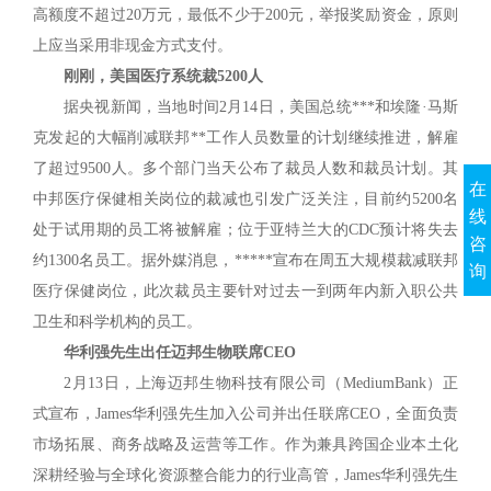
高额度不超过20万元，最低不少于200元，举报奖励资金，原则
上应当采用非现金方式支付。
刚刚，美国医疗系统裁5200人
据央视新闻，当地时间2月14日，美国总统***和埃隆·马斯
克发起的大幅削减联邦**工作人员数量的计划继续推进，解雇
了超过9500人。多个部门当天公布了裁员人数和裁员计划。其
在
中邦医疗保健相关岗位的裁减也引发广泛关注，目前约5200名
线
处于试用期的员工将被解雇；位于亚特兰大的CDC预计将失去
咨
约1300名员工。据外媒消息，*****宣布在周五大规模裁减联邦
询
医疗保健岗位，此次裁员主要针对过去一到两年内新入职公共
卫生和科学机构的员工。
华利强先生出任迈邦生物联席CEO
2月13日，上海迈邦生物科技有限公司（MediumBank）正
式宣布，James华利强先生加入公司并出任联席CEO，全面负责
市场拓展、商务战略及运营等工作。作为兼具跨国企业本土化
深耕经验与全球化资源整合能力的行业高管，James华利强先生