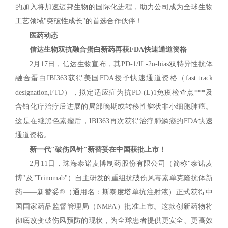
的加入将加速迈邦生物的国际化进程，助力公司成为全球生物
工艺领域"突破性成长"的首选合作伙伴！
医药动态
信达生物双抗融合蛋白新药再获FDA快速通道资格
2月17日，信达生物宣布，其PD-1/IL-2α-bias双特异性抗体
融合蛋白IBI363获得美国FDA授予快速通道资格（fast track
designation,FTD），拟定适应症为抗PD-(L)1免疫检查点***及
含铂化疗治疗后进展的局部晚期或转移性鳞状非小细胞肺癌。
这是在继黑色素瘤后，IBI363再次获得治疗肺鳞癌的FDA快速
通道资格。
新一代"破伤风针"新替妥在中国获批上市！
2月11日，珠海泰诺麦博制药股份有限公司（简称"泰诺麦
博"及"Trinomab"）自主研发的重组抗破伤风毒素单克隆抗体新
药——新替妥®（通用名：斯泰度塔单抗注射液）正式获得中
国国家药品监督管理局（NMPA）批准上市。这款创新药物将
彻底改变破伤风预防的现状，为全球患者提供更安全、更高效