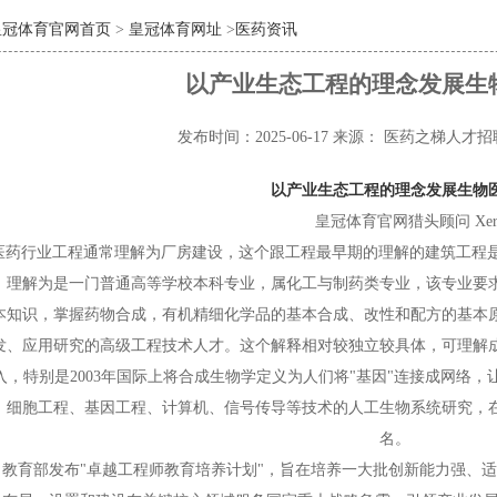
皇冠体育官网首页
>
皇冠体育网址
>
医药资讯
以产业生态工程的理念发展生
发布时间：2025-06-17
来源： 医药之梯人才
以产业生态工程的理念发展生物
皇冠体育官网猎头顾问 Xer
医药行业工程通常理解为厂房建设，这个跟工程最早期的理解的建筑工程
ering）理解为是一门普通高等学校本科专业，属化工与制药类专业，该专
本知识，掌握药物合成，有机精细化学品的基本合成、改性和配方的基本
发、应用研究的高级工程技术人才。这个解释相对较独立较具体，可理解
入，特别是2003年国际上将合成生物学定义为
人们将
"基因"连接成网络
、细胞工程、基因工程、计算机、信号传导等技术的人工生物系统研究，
名。
，
教
育部
发布
"卓越工程师教育培
养计划
"，旨在培养一大批创新能力强、