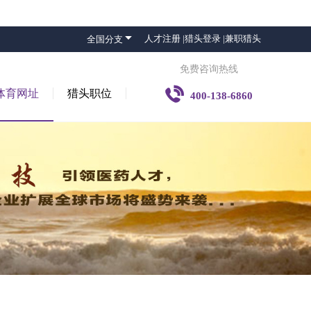

人才注册 |
猎头登录 |
兼职猎头
全国分支
免费咨询热线

体育网址
猎头职位
400-138-6860