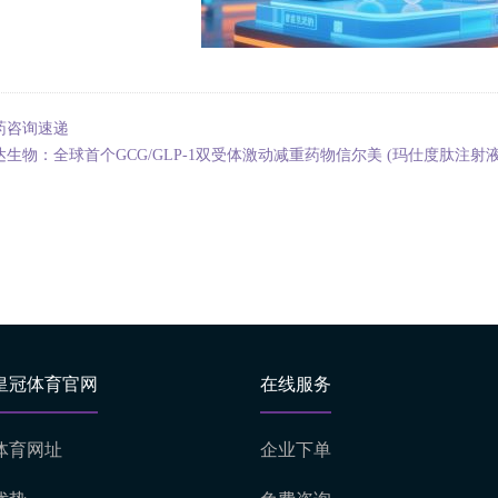
药咨询速递
达生物：全球首个GCG/GLP-1双受体激动减重药物信尔美 (玛仕度肽注
皇冠体育官网
在线服务
体育网址
企业下单