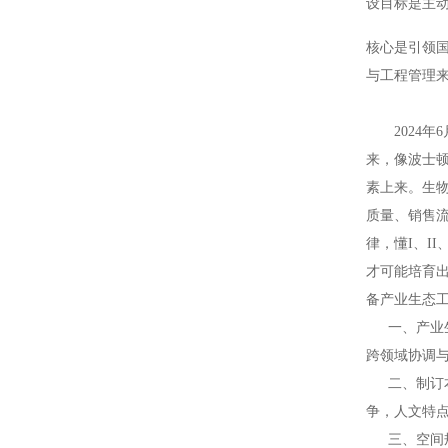
设目标是主
核心是引领
与工程管理
2024
来，像波士
素上来。生
质量、销售
律，懂I、I
才可能培育
备产业生态
一、产业
跨领域协调
二、制订
争，人文特
三、空间