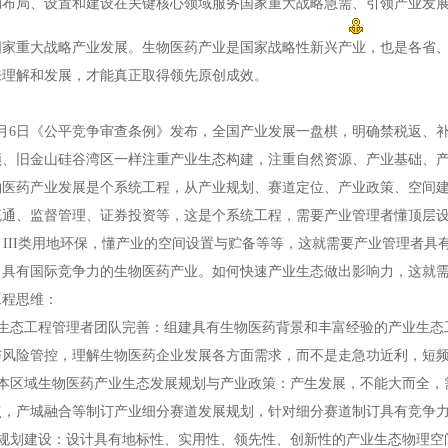
动布局、设置和建设在关键核心领域服务国家重大战略急需、引领产业发
国家重大战略产业发展
。生物医药产业是国家
战略性新兴产业，也是各省
来理解和发展，才能真正取得领先原创成效。
年6月6日《公平竞争审查条例》发布，全国产业发展一盘棋，明确禁税返
顿、旧金山硅谷湾区一样注重产业生态构建，注重自然资源、产业基础、
物医药产业发展是个系统工程，从产业规划、赛道定位、产业政策、空间
流通、监督管理、证券投资等，这是个系统工程，需要产业管理者懂顶层
I、III类用地环保，懂产业的空间设置与贮备等等，这就需要产业管理者
出具有国际竞争力的生物医药产业。如何快速产业生态做出影响力，这就
工程思维：
生态工程管理者团队完善：组建具有生物医药背景和丰富经验的产业生态
与风险管控，理解生物医药企业发展各方面需求，而不是走急功近利，短
本区域生物医药产业生态发展规划与产业政策：产生发展，不能大而全，
点，产城融合等制订产业细分赛道发展规划，针对细分赛道制订具有竞争
规划建设：设计具有地标性、实用性、领先性、创新性的产业生态物理空