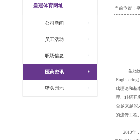
皇冠体育网址
当前位置：

公司新闻

员工活动

职场信息
生物

医药资讯
Engine

猎头园地
础理论和基
理、科研开
合越来越深
的
遗传
工程
2010年