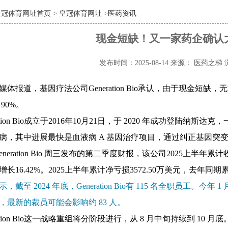
皇冠体育网址首页
>
皇冠体育网址
>
医药资讯
现金短缺！又一家药企确认大
发布时间：2025-08-14
来源： 医药之梯
体报道，基因疗法公司Generation
Bio承认，
由于现金短缺，
无
90%。
ation Bio成立于
2016年10月21日，于 2020 年成功登陆
纳斯达克，
病，其中进展最快是血液病 A 基因治疗
项目，通过纠正基因突
neration Bio
周三发布的第二季度财报，该公司2025上半年累计收入9
长16.42%。2025上半年累计净亏损3572.50万美元，去年同期累
，截至 2024 年底，
Generation Bio
有 115 名全职员工。今年 1
，最新的裁员可能会影响约 83 人
。
i
on Bio
这一战略重组将分阶段进行，从 8 月中旬持续到 10 