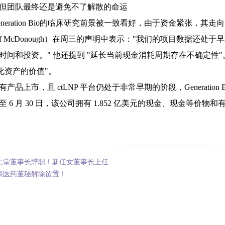
但团队最终还是避免不了解散的命运
nerati
on Bio的
临床研究前景被一致看好，由于资金紧张，其走向
f McDonough
）在周三的声明中表示："我们的项目数据还处于
时间和投资。" 他还提到 "延长当前现金消耗周期存在不确定性
大化资产的价值"。
产品上市，且 ctLNP 平台仍处于非常早期的阶段，Generati
on
6 月 30 日，该公司拥有 1.8
52 亿美元的现金、现金等价物和
仁堂董事长辞职！新任女董事长上任
康医药董秘解除留置！