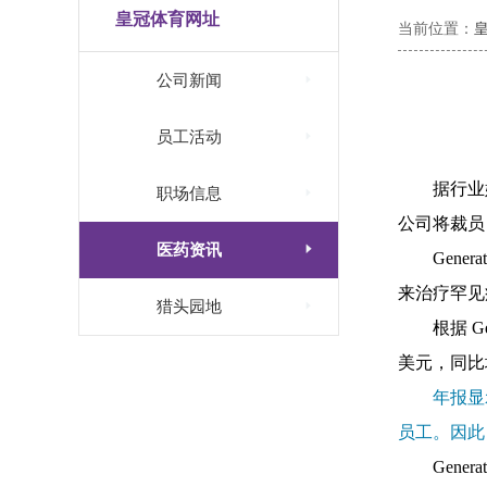
皇冠体育网址
当前位置：

公司新闻

员工活动
据行业媒

职场信息
公司将裁员 

医药资讯
Gener
来治疗
罕见

猎头园地
根据
Ge
美元，同比增
年报显示
员工。因此
Gene
rat