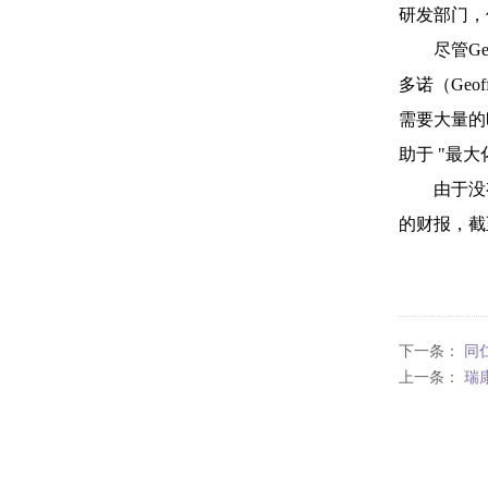
研发部门，
尽管
Ge
多诺（
Geof
需要大量
的
助于 "最
由于没有
的财报，截至 
下一条：
同
上一条：
瑞