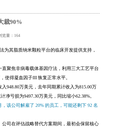
裁90%
浏览量：164
法为其脂质纳米颗粒平台的临床开发提供支持
，
一直聚焦非病毒载
体基因疗法，利用三大工艺平台
变，使得
凝血因子III 恢复正常水平。
48.80万美元，去年同期累计收入为815.00万
计净亏损为9497.30万美元，同比缩小62.38%。
 月，该公司解雇了 20% 的员工，可能还剩下 92 名
月底。公司在评估战略替代方案期间，最初会保留核心