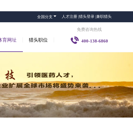

人才注册 |
猎头登录 |
兼职猎头
全国分支
免费咨询热线

体育网址
猎头职位
400-138-6860