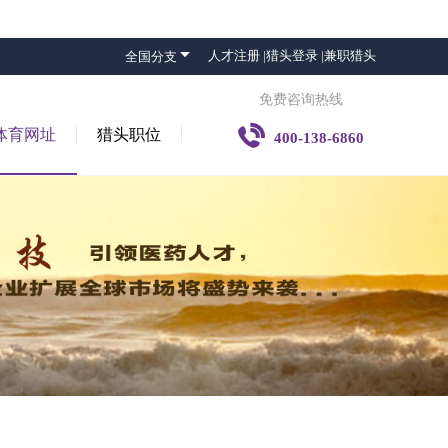

人才注册 |
猎头登录 |
兼职猎头
全国分支
免费咨询热线

体育网址
猎头职位
400-138-6860