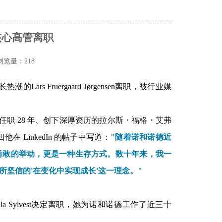
核心高管离职
浏览量：218
增长热潮的
Lars Fruergaard Jørgensen离职，被行业媒
职 28 年、创下深厚
资
历的拉尔斯・福格・艾弗
他在 Linked
In 的帖子中写道：
"随着诺和诺德近
勇敢的举动，更是一种生存方式。数十年来，我一
坚信的'在变化中实现成长'这一理念。"
Sylvest决定离职
，她为诺和诺德工作了近三十