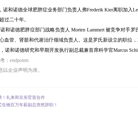
，
诺
和诺德全球肥胖症业务部门负责人弗Frederik Kier离职加入
Le
超过二十年。
，诺和诺德肥胖症
部门战略负责人 Morten Lammert 被竞争
心血管、肾脏和代谢治疗领域负责人。这是罗氏新设立的职位，
日，
诺和诺德研究和早期开发执行副总裁兼首席科学官
Marcus S
：endpoints
息以企业声明为准。
磅！礼来和京东官宣合作
芯生物百万年薪副总突然辞职！