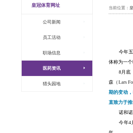
皇冠体育网址
当前位置：

公司新闻

员工活动
今
年

职场信息
体称为一个

医药资讯
8月底
森（Lars Fo

猎头园地
期的变动，
直致力于推
诺和诺
今年4
年。