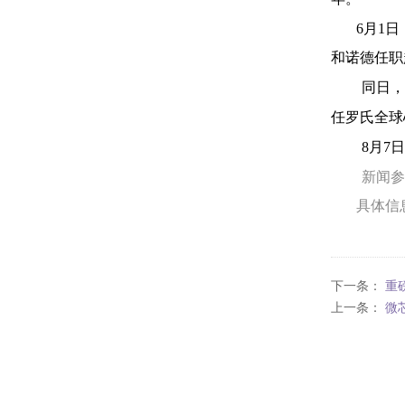
6月1日
和诺德任职
同日
任罗氏全球
8月7
新闻参考
具体信
下一条：
重
上一条：
微