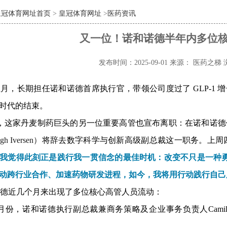
皇冠体育网址首页
>
皇冠体育网址
>
医药资讯
又一位！诺和诺德半年内多位
发布时间：2025-09-01
来源： 医药之梯
五月，长期担任诺和诺德首席执行官，
带领公司度过了 GLP-1 
时代的结束。
，这家丹麦制药巨头的另一位重要高管也宣布离职：在诺和诺德任
gh Iversen）
将辞去
数字科学与创新高级副总裁这一职务
。上周四
我觉得此刻正是践行我一贯信念的最佳时机：改变不只是一种
动跨行业合作、加速药物研发进程，如今，我将用行动践行自己所
德
近几个月来出现了多位核心高管人员流动：
月份，诺和诺德
执行副总裁兼商务策略及企业事务负责人Camilla 