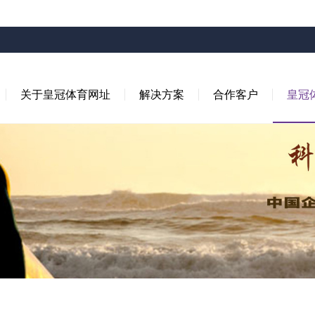
关于皇冠体育网址
解决方案
合作客户
皇冠