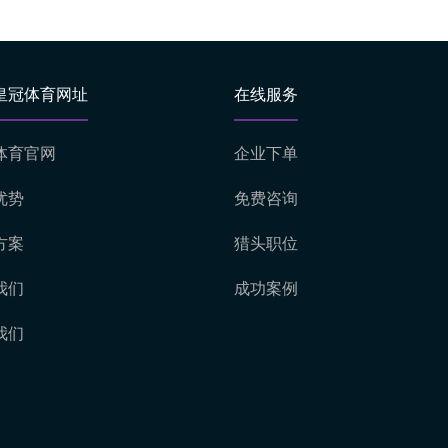
皇冠体育网址
在线服务
体育官网
企业下单
优势
免费咨询
方案
猎头职位
我们
成功案例
我们