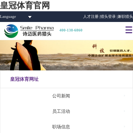
皇冠体育官网
Language
人才注册 |
猎头登录 |
兼职猎头

400-138-6860
皇冠体育网址

公司新闻

员工活动

职场信息