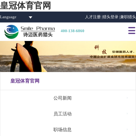
皇冠体育官网
Language
人才注册 |
猎头登录 |
兼职猎头

400-138-6860
皇冠体育官网

公司新闻

员工活动

职场信息