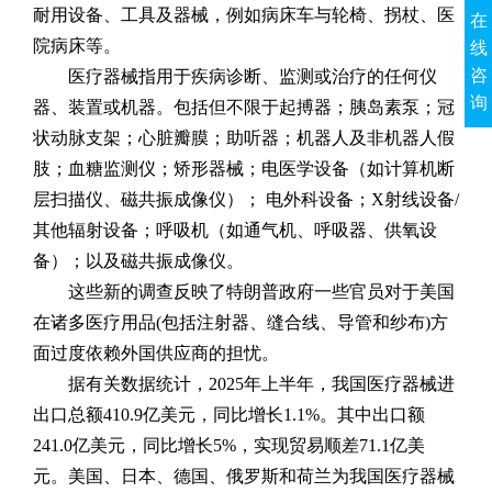
耐用设备、工具及器械，例如病床车与轮椅、拐杖、医
在
院病床等。
线
咨
医疗器械指用于疾病诊断、监测或治疗的任何仪
询
器、装置或机器。包括但不限于起搏器；胰岛素泵；冠
状动脉支架；心脏瓣膜；助听器；机器人及非机器人假
肢；血糖监测仪；矫形器械；电医学设备（如计算机断
层扫描仪、磁共振成像仪）； 电外科设备；X射线设备/
其他辐射设备；呼吸机（如通气机、呼吸器、供氧设
备）；以及磁共振成像仪。
这些新的调查反映了特朗普政府一些官员对于美国
在诸多医疗用品(包括注射器、缝合线、导管和纱布)方
面过度依赖外国供应商的担忧。
据有关数据统计，2025年上半年，我国医疗器械进
出口总额410.9亿美元，同比增长1.1%。其中出口额
241.0亿美元，同比增长5%，实现贸易顺差71.1亿美
元。美国、日本、德国、俄罗斯和荷兰为我国医疗器械