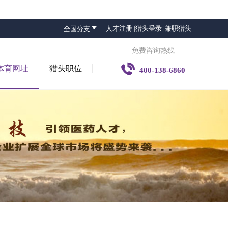

人才注册 |
猎头登录 |
兼职猎头
全国分支
免费咨询热线

体育网址
猎头职位
400-138-6860