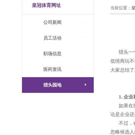
皇冠体育网址
当前位置：

公司新闻

员工活动
猎头一

职场信息
低情商玩不

医药资讯
大家总结了

猎头园地
1.
企业
如果在
论是企业还
不过，
忽略候选人