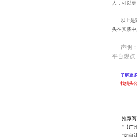
人，可以更
以上是
头在实践中
声明
平台观点
了解更
找猎头
推荐阅
"【广
"
如何