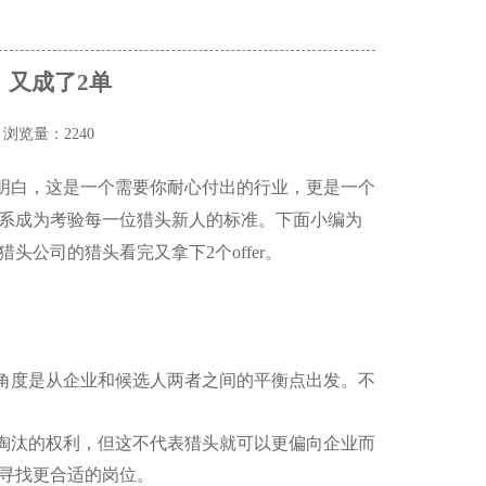
，又成了2单
源
浏览量：2240
明白，这是一个需要你耐心付出的行业，更是一个
系成为考验每一位猎头新人的标准。下面小编为
猎头公司的猎头看完又拿下
2
个
offer
。
角度是从企业和候选人两者之间的平衡点出发。不
淘汰的权利，但这不代表猎头就可以更偏向企业而
寻找更合适的岗位。