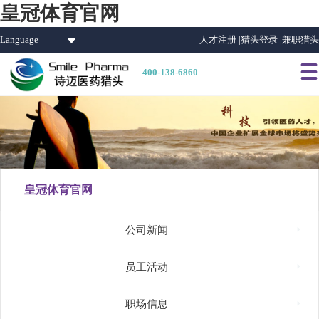
皇冠体育官网
Language
人才注册 |
猎头登录 |
兼职猎头

400-138-6860
皇冠体育官网

公司新闻

员工活动

职场信息