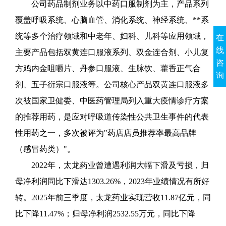
公司药品制剂业务以中药口服制剂为主，产品系列
覆盖呼吸系统、心脑血管、消化系统、神经系统、**系
统等多个治疗领域和中老年、妇科、儿科等应用领域，
在
线
主要产品包括双黄连口服液系列、双金连合剂、小儿复
咨
方鸡内金咀嚼片、丹参口服液、生脉饮、藿香正气合
询
剂、五子衍宗口服液等。公司核心产品双黄连口服液多
次被国家卫健委、中医药管理局列入重大疫情诊疗方案
的推荐用药，是应对呼吸道传染性公共卫生事件的代表
性用药之一，多次被评为
"药店店员推荐率最高品牌
（感冒药类）"。
2022年，太龙药业曾遭遇利润大幅下滑及亏损，归
母净利润同比下滑达1303.26%，2023年业绩情况有所好
转。2025年前三季度，太龙药业实现营收11.87亿元，同
比下降11.47%；归母净利润2532.55万元，同比下降