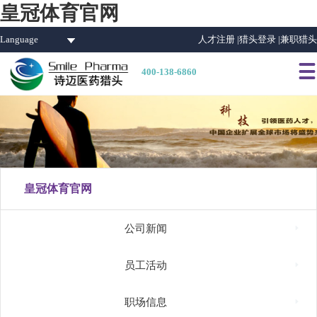
皇冠体育官网
Language
人才注册 |
猎头登录 |
兼职猎头

400-138-6860
皇冠体育官网

公司新闻

员工活动

职场信息