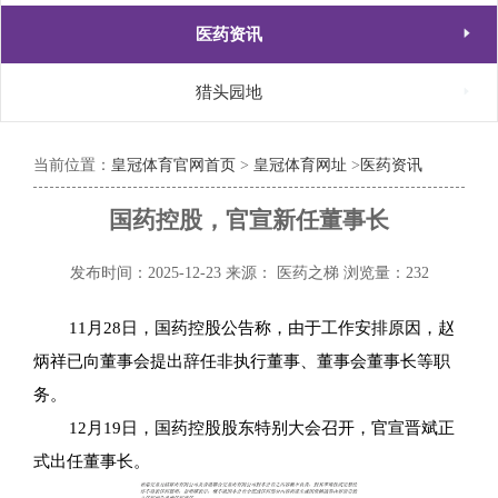

医药资讯

猎头园地
当前位置：
皇冠体育官网首页
>
皇冠体育网址
>
医药资讯
国药控股，官宣新任董事长
发布时间：2025-12-23
来源： 医药之梯
浏览量：232
11月28日，国药控股公告称，由于工作安排原因，赵
炳祥已向董事会提出辞任非执行董事、董事会董事长等职
务。
12月19日，国药控股股东特别大会召开，官宣晋斌正
式出任董事长。